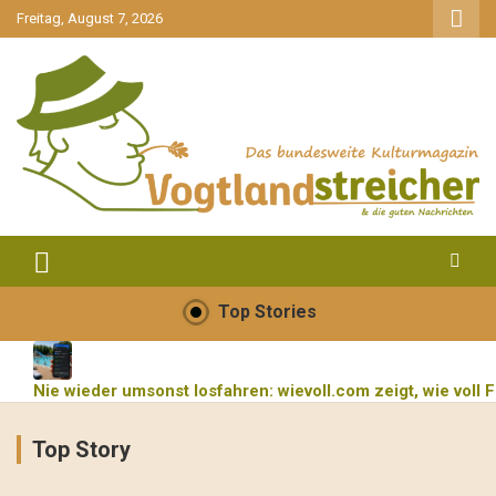
gehe
Freitag, August 7, 2026
zum
Inhalt
aktuell & mittendrin
Vogtlandstreicher
Top Stories
Nie wieder umsonst losfahren: wievoll.com zeigt, wie voll F
Top Story
Kommentar zum längsten Konzert der Welt: Geniales Kunst