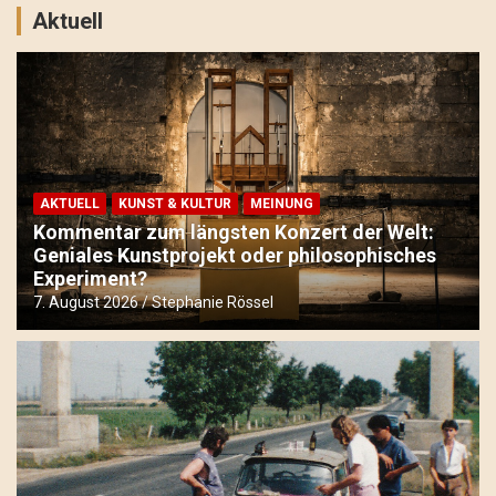
Sommerurlaub mal anders: Erinnerungen an eine bizarre T
Aktuell
Vom verwunschenen Fabrikgarten zur grünen Oase: Weisbac
Zwickauer Hundesommer 2026: Zwei Tage voller Action fü
AKTUELL
KUNST & KULTUR
MEINUNG
Kommentar zum längsten Konzert der Welt:
Geniales Kunstprojekt oder philosophisches
Experiment?
7. August 2026
Stephanie Rössel