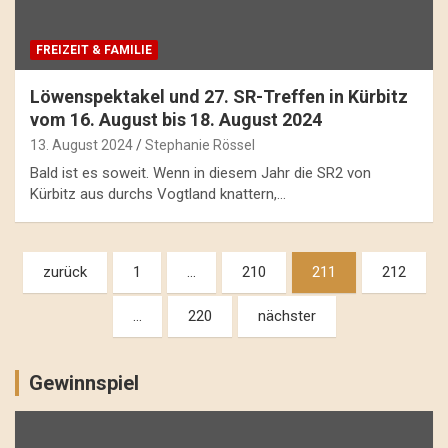
FREIZEIT & FAMILIE
Löwenspektakel und 27. SR-Treffen in Kürbitz
vom 16. August bis 18. August 2024
13. August 2024
Stephanie Rössel
Bald ist es soweit. Wenn in diesem Jahr die SR2 von
Kürbitz aus durchs Vogtland knattern,…
Beitragsnavigation
zurück
1
…
210
211
212
…
220
nächster
Gewinnspiel