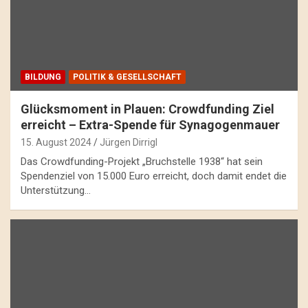
BILDUNG
POLITIK & GESELLSCHAFT
Glücksmoment in Plauen: Crowdfunding Ziel
erreicht – Extra-Spende für Synagogenmauer
15. August 2024
Jürgen Dirrigl
Das Crowdfunding-Projekt „Bruchstelle 1938“ hat sein
Spendenziel von 15.000 Euro erreicht, doch damit endet die
Unterstützung…