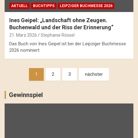
AKTUELL
BUCHTIPPS
LEIPZIGER BUCHMESSE 2026
Ines Geipel: „Landschaft ohne Zeugen.
Buchenwald und der Riss der Erinnerung“
21. März 2026
Stephanie Rössel
Das Buch von Ines Geipel ist bei der Leipziger Buchmesse
2026 nominiert.
Beitragsnavigation
1
2
3
nächster
Gewinnspiel