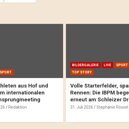
BILDERGALERIE
LIVE
SPORT
SPORT
TOP STORY
hleten aus Hof und
Volle Starterfelder, s
m internationalen
Rennen: Die IBPM bege
hsprungmeeting
erneut am Schleizer D
026
Redaktion
31. Juli 2026
Stephanie Rössel