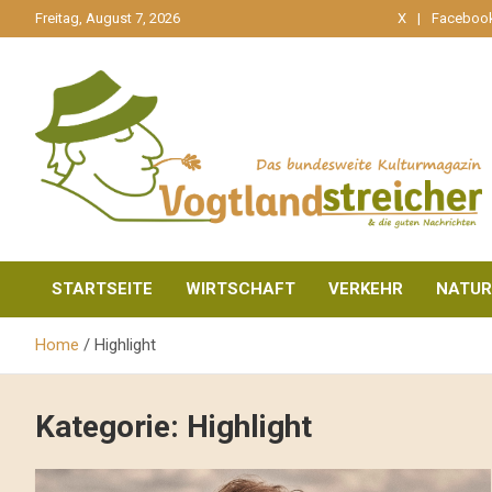
gehe
Freitag, August 7, 2026
X
Faceboo
zum
Inhalt
aktuell & mittendrin
Vogtlandstreicher
STARTSEITE
WIRTSCHAFT
VERKEHR
NATUR
Home
Highlight
Kategorie:
Highlight