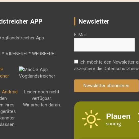
dstreicher APP
Newsletter
E-Mail
 * VIRENFREI * WERBEFREI
Ich möchte den Newsletter e
akzeptiere die Datenschutzhinw
Newsletter abonnieren
r Android
Leider noch nicht
 den
verfügbar.
en ihres
Wir arbeiten daran.
dgerätes
Plauen
kannter
sonnig
ulassen.