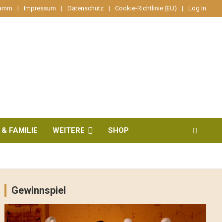
ramm
Impressum
Datenschutz
Cookie-Richtlinie (EU)
Log In
 & FAMILIE
WEITERE
SHOP
Gewinnspiel