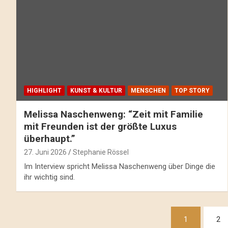
HIGHLIGHT
KUNST & KULTUR
MENSCHEN
TOP STORY
Melissa Naschenweng: “Zeit mit Familie
mit Freunden ist der größte Luxus
überhaupt.”
27. Juni 2026
Stephanie Rössel
Im Interview spricht Melissa Naschenweng über Dinge die
ihr wichtig sind.
Beitragsnavigation
1
2