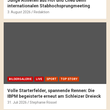
Junge Athleten aus Hof und Cheb beim
internationalen Stabhochsprungmeeting
3. August 2026
Redaktion
BILDERGALERIE
LIVE
SPORT
TOP STORY
Volle Starterfelder, spannende Rennen: Die
IBPM begeisterte erneut am Schleizer Dreieck
31. Juli 2026
Stephanie Rössel