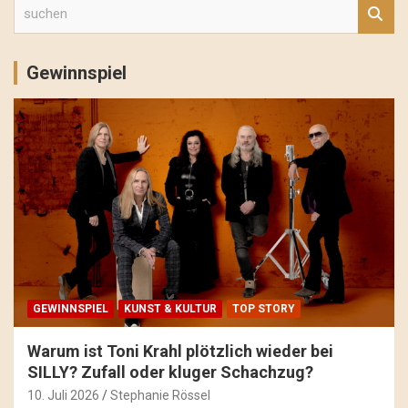
s
u
c
h
Gewinnspiel
e
n
GEWINNSPIEL
KUNST & KULTUR
TOP STORY
Warum ist Toni Krahl plötzlich wieder bei
SILLY? Zufall oder kluger Schachzug?
10. Juli 2026
Stephanie Rössel