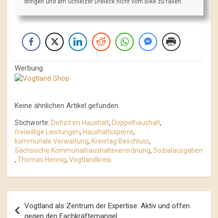
bringen und am Schleizer Dreieck nicht vom Bike zu fallen.
Werbung
Keine ähnlichen Artikel gefunden.
Stichworte:
Defizit im Haushalt
,
Doppelhaushalt
,
freiwillige Leistungen
,
Haushaltssperre
,
kommunale Verwaltung
,
Kreistag Beschluss
,
Sächsische Kommunalhaushaltsverordnung
,
Sozialausgaben
,
Thomas Hennig
,
Vogtlandkreis
Beitrags-
Vogtland als Zentrum der Expertise: Aktiv und offen
Navigation
gegen den Fachkräftemangel