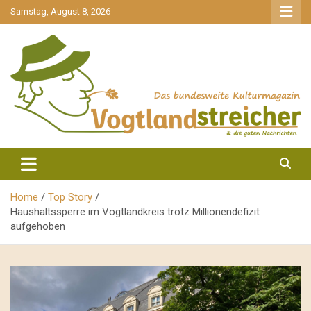
gehe
Samstag, August 8, 2026
zum
Inhalt
aktuell & mittendrin
Vogtlandstreicher
Home
Top Story
Haushaltssperre im Vogtlandkreis trotz Millionendefizit
aufgehoben