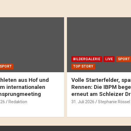
BILDERGALERIE
LIVE
SPORT
SPORT
TOP STORY
hleten aus Hof und
Volle Starterfelder, s
m internationalen
Rennen: Die IBPM bege
hsprungmeeting
erneut am Schleizer D
026
Redaktion
31. Juli 2026
Stephanie Rössel