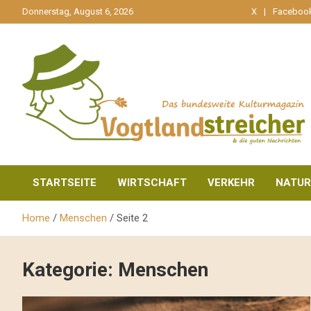
gehe
Donnerstag, August 6, 2026
X
Faceboo
zum
Inhalt
aktuell & mittendrin
Vogtlandstreicher
STARTSEITE
WIRTSCHAFT
VERKEHR
NATUR
Home
Menschen
Seite 2
Kategorie:
Menschen