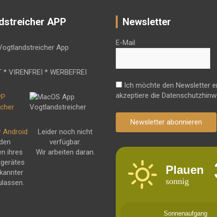
dstreicher APP
Newsletter
E-Mail
 * VIRENFREI * WERBEFREI
Ich möchte den Newsletter e
akzeptiere die Datenschutzhinw
Newsletter abonnieren
r Android
Leider noch nicht
 den
verfügbar.
en ihres
Wir arbeiten daran.
dgerätes
Plauen
kannter
sonnig
ulassen.
Sonnenaufgang