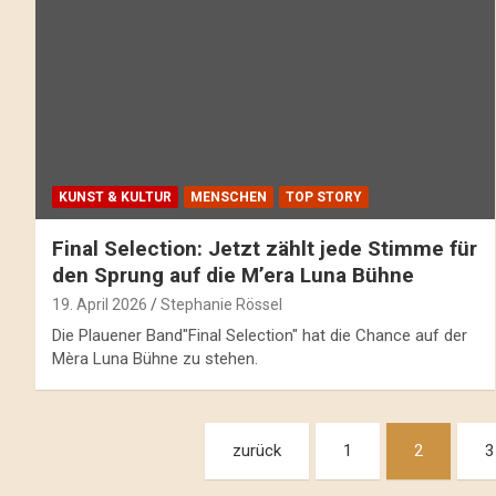
KUNST & KULTUR
MENSCHEN
TOP STORY
Final Selection: Jetzt zählt jede Stimme für
den Sprung auf die M’era Luna Bühne
19. April 2026
Stephanie Rössel
Die Plauener Band"Final Selection" hat die Chance auf der
Mèra Luna Bühne zu stehen.
Beitragsnavigation
zurück
1
2
3