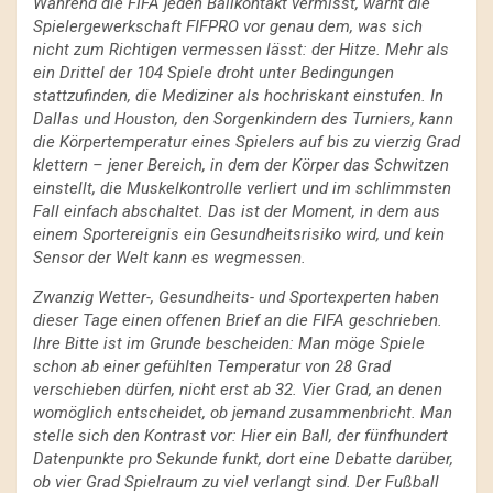
Während die FIFA jeden Ballkontakt vermisst, warnt die
Spielergewerkschaft FIFPRO vor genau dem, was sich
nicht zum Richtigen vermessen lässt: der Hitze. Mehr als
ein Drittel der 104 Spiele droht unter Bedingungen
stattzufinden, die Mediziner als hochriskant einstufen. In
Dallas und Houston, den Sorgenkindern des Turniers, kann
die Körpertemperatur eines Spielers auf bis zu vierzig Grad
klettern – jener Bereich, in dem der Körper das Schwitzen
einstellt, die Muskelkontrolle verliert und im schlimmsten
Fall einfach abschaltet. Das ist der Moment, in dem aus
einem Sportereignis ein Gesundheitsrisiko wird, und kein
Sensor der Welt kann es wegmessen.
Zwanzig Wetter-, Gesundheits- und Sportexperten haben
dieser Tage einen offenen Brief an die FIFA geschrieben.
Ihre Bitte ist im Grunde bescheiden: Man möge Spiele
schon ab einer gefühlten Temperatur von 28 Grad
verschieben dürfen, nicht erst ab 32. Vier Grad, an denen
womöglich entscheidet, ob jemand zusammenbricht. Man
stelle sich den Kontrast vor: Hier ein Ball, der fünfhundert
Datenpunkte pro Sekunde funkt, dort eine Debatte darüber,
ob vier Grad Spielraum zu viel verlangt sind. Der Fußball