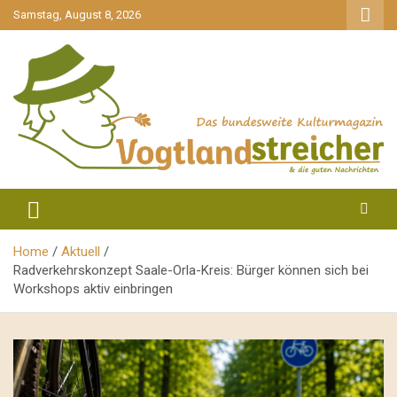
gehe
Samstag, August 8, 2026
zum
Inhalt
aktuell & mittendrin
Vogtlandstreicher
Home
Aktuell
Radverkehrskonzept Saale-Orla-Kreis: Bürger können sich bei
Workshops aktiv einbringen