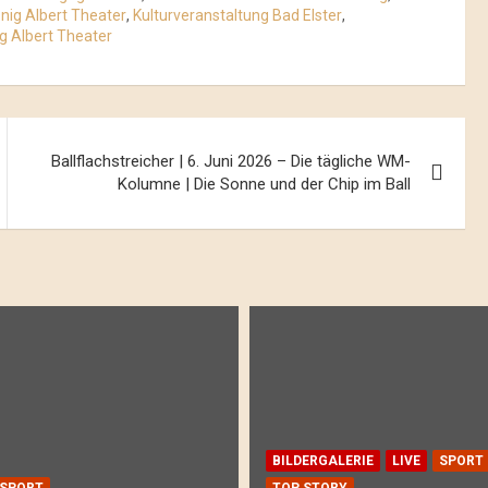
nig Albert Theater
,
Kulturveranstaltung Bad Elster
,
ig Albert Theater
Ballflachstreicher | 6. Juni 2026 – Die tägliche WM-
Kolumne | Die Sonne und der Chip im Ball
BILDERGALERIE
LIVE
SPORT