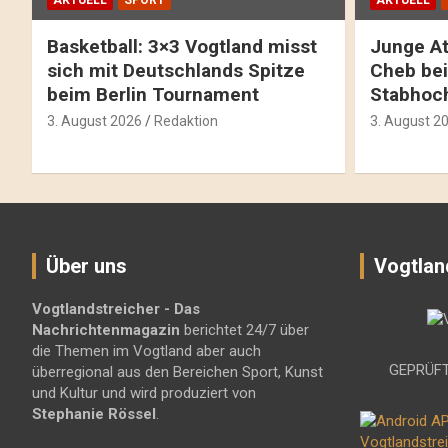
AKTUELL
SPORT
AKTUELL
Basketball: 3×3 Vogtland misst
Junge At
sich mit Deutschlands Spitze
Cheb bei
beim Berlin Tournament
Stabhoc
3. August 2026
Redaktion
3. August 2
Über uns
Vogtlan
Vogtlandstreicher
- Das
Nachrichtenmagazin
berichtet 24/7 über
die Themen im Vogtland aber auch
GEPRÜFT
überregional aus den Bereichen Sport, Kunst
und Kultur und wird produziert von
Stephanie Rössel
.