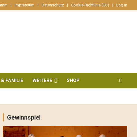
ramm
Impressum
Datenschutz
Cookie-Richtlinie (EU)
Log In
 & FAMILIE
WEITERE
SHOP
Gewinnspiel