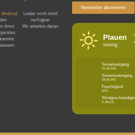
Newsletter abonnieren
r Android
Leider noch nicht
 den
verfügbar.
en ihres
Wir arbeiten daran.
dgerätes
Plauen
kannter
sonnig
ulassen.
Sonnenaufgang
05:48 AM
Sonnenuntergang
08:46 PM
Feuchtigkeit
60%
Windgeschwindigke
9.4Km/h