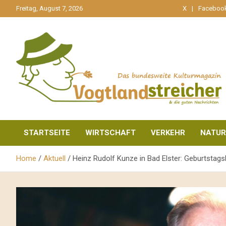
gehe
Freitag, August 7, 2026
X
Faceboo
zum
Inhalt
aktuell & mittendrin
Vogtlandstreicher
STARTSEITE
WIRTSCHAFT
VERKEHR
NATUR
Home
Aktuell
Heinz Rudolf Kunze in Bad Elster: Geburtsta