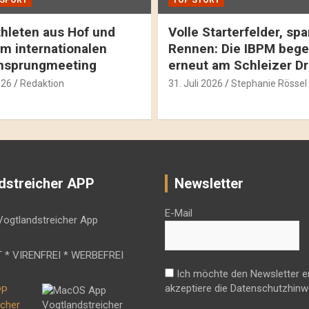
SPORT
TOP STORY
hleten aus Hof und
Volle Starterfelder, s
m internationalen
Rennen: Die IBPM bege
hsprungmeeting
erneut am Schleizer D
026
Redaktion
31. Juli 2026
Stephanie Rössel
dstreicher APP
Newsletter
E-Mail
 * VIRENFREI * WERBEFREI
Ich möchte den Newsletter e
akzeptiere die Datenschutzhinw