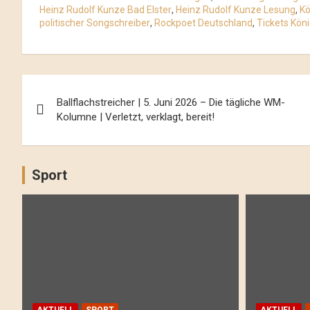
Heinz Rudolf Kunze Bad Elster
,
Heinz Rudolf Kunze Lesung
,
Kö
politischer Songschreiber
,
Rockpoet Deutschland
,
Tickets Kön
Beitrags-
Ballflachstreicher | 5. Juni 2026 – Die tägliche WM-
Navigation
Kolumne | Verletzt, verklagt, bereit!
Sport