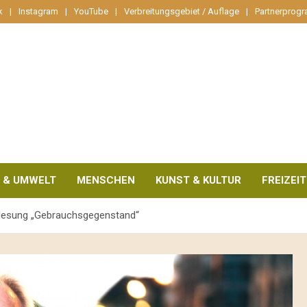
k
Instagram
YouTube
Verbreitungsgebiet / Auflage
Partnerprog
 & UMWELT
MENSCHEN
KUNST & KULTUR
FREIZEIT
gslesung „Gebrauchsgegenstand“