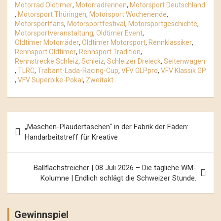
Motorrad Oldtimer
,
Motorradrennen
,
Motorsport Deutschland
,
Motorsport Thüringen
,
Motorsport Wochenende
,
Motorsportfans
,
Motorsportfestival
,
Motorsportgeschichte
,
Motorsportveranstaltung
,
Oldtimer Event
,
Oldtimer Motorräder
,
Oldtimer Motorsport
,
Rennklassiker
,
Rennsport Oldtimer
,
Rennsport Tradition
,
Rennstrecke Schleiz
,
Schleiz
,
Schleizer Dreieck
,
Seitenwagen
,
TLRC
,
Trabant-Lada-Racing-Cup
,
VFV GLPpro
,
VFV Klassik GP
,
VFV Superbike-Pokal
,
Zweitakt
Beitrags-
„Maschen-Plaudertaschen“ in der Fabrik der Fäden:
Navigation
Handarbeitstreff für Kreative
Ballflachstreicher | 08 Juli 2026 – Die tägliche WM-
Kolumne | Endlich schlägt die Schweizer Stunde.
Gewinnspiel