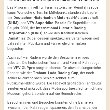
Das Programm ließ für Fans historischer Rennfahrzeuge
kaum Wünsche offen. Im Mittelpunkt standen die Läufe
der
Deutschen Historischen Motorrad-Meisterschaft
(DHM)
, des
VFV Superbike-Pokals
für Superbikes bis
Baujahr 2006, der
International Historic Racing
Organization (IHRO)
sowie des traditionsreichen
Camathias Cups
, dessen spektakuläre Seitenwagen seit
Jahrzehnten Publikum und Fahrer gleichermaßen
begeistern.
Auch auf vier Rädern wurde den Besuchern einiges
geboten. Die historischen Touren- und Formel-Fahrzeuge
der
VFV GLPpro
sorgten ebenso für abwechslungsreiche
Rennen wie der
Trabant-Lada-Racing-Cup
, der nach
seiner Rückkehr nach Schleiz schnell zum
Publikumsliebling wurde. Die liebevoll gepflegten Fahrzeuge
zeigten eindrucksvoll, dass Motorsportgeschichte nicht ins
Museum gehört, sondern auf die Rennstrecke.
Besucherinnen und Besucher konnten ohne Barrieren
zwischen den Fahrzeugen spazieren, den Teams bei der