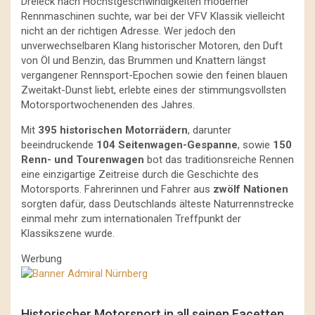
Dreieck nach Höchstgeschwindigkeiten moderner
Rennmaschinen suchte, war bei der VFV Klassik vielleicht
nicht an der richtigen Adresse. Wer jedoch den
unverwechselbaren Klang historischer Motoren, den Duft
von Öl und Benzin, das Brummen und Knattern längst
vergangener Rennsport-Epochen sowie den feinen blauen
Zweitakt-Dunst liebt, erlebte eines der stimmungsvollsten
Motorsportwochenenden des Jahres.
Mit
395 historischen Motorrädern
, darunter
beeindruckende
104 Seitenwagen-Gespanne
, sowie
150
Renn- und Tourenwagen
bot das traditionsreiche Rennen
eine einzigartige Zeitreise durch die Geschichte des
Motorsports. Fahrerinnen und Fahrer aus
zwölf Nationen
sorgten dafür, dass Deutschlands älteste Naturrennstrecke
einmal mehr zum internationalen Treffpunkt der
Klassikszene wurde.
Werbung
Historischer Motorsport in all seinen Facetten