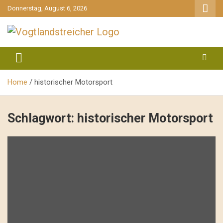
gehe
Donnerstag, August 6, 2026
zum
Inhalt
aktuell & mittendrin
Vogtlandstreicher
Home
historischer Motorsport
Schlagwort:
historischer Motorsport