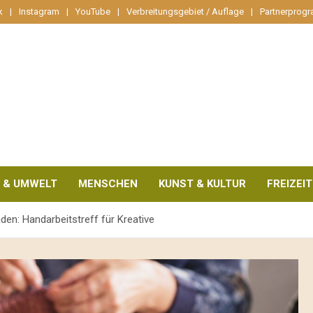
k
Instagram
YouTube
Verbreitungsgebiet / Auflage
Partnerprog
 & UMWELT
MENSCHEN
KUNST & KULTUR
FREIZEIT
den: Handarbeitstreff für Kreative