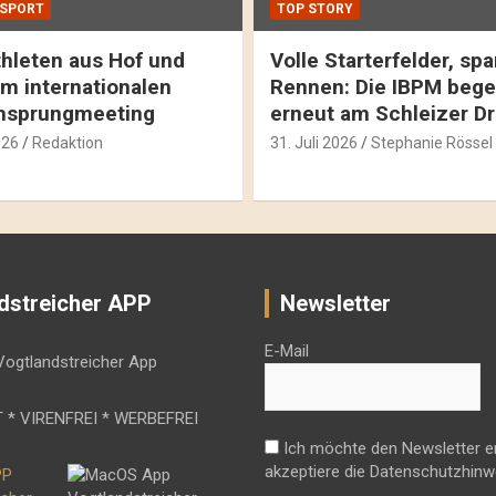
SPORT
TOP STORY
hleten aus Hof und
Volle Starterfelder, s
m internationalen
Rennen: Die IBPM bege
hsprungmeeting
erneut am Schleizer D
026
Redaktion
31. Juli 2026
Stephanie Rössel
dstreicher APP
Newsletter
E-Mail
 * VIRENFREI * WERBEFREI
Ich möchte den Newsletter e
akzeptiere die Datenschutzhinw