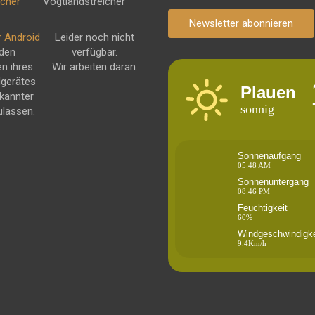
Newsletter abonnieren
r Android
Leider noch nicht
 den
verfügbar.
en ihres
Wir arbeiten daran.
dgerätes
Plauen
kannter
sonnig
ulassen.
Sonnenaufgang
05:48 AM
Sonnenuntergang
08:46 PM
Feuchtigkeit
60%
Windgeschwindigke
9.4Km/h