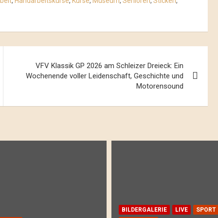
beit
,
Handarbeitskurse
,
Kurse
,
Museum
,
Senioren
,
Sticken
,
VFV Klassik GP 2026 am Schleizer Dreieck: Ein
Wochenende voller Leidenschaft, Geschichte und
Motorensound
BILDERGALERIE
LIVE
SPORT