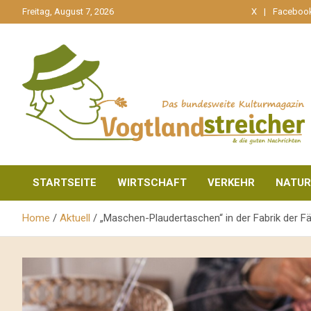
gehe
Freitag, August 7, 2026
X
Faceboo
zum
Inhalt
aktuell & mittendrin
Vogtlandstreicher
STARTSEITE
WIRTSCHAFT
VERKEHR
NATUR
Home
Aktuell
„Maschen-Plaudertaschen“ in der Fabrik der Fä