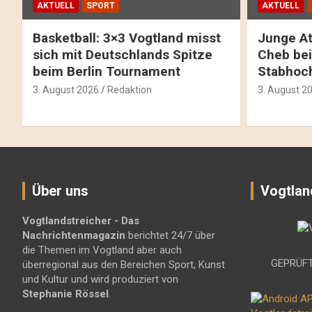
AKTUELL
SPORT
AKTUELL
Basketball: 3×3 Vogtland misst
Junge At
sich mit Deutschlands Spitze
Cheb bei
beim Berlin Tournament
Stabhoc
3. August 2026
Redaktion
3. August 2
Über uns
Vogtlan
Vogtlandstreicher
- Das
Nachrichtenmagazin
berichtet 24/7 über
die Themen im Vogtland aber auch
GEPRÜFT
überregional aus den Bereichen Sport, Kunst
und Kultur und wird produziert von
Stephanie Rössel
.