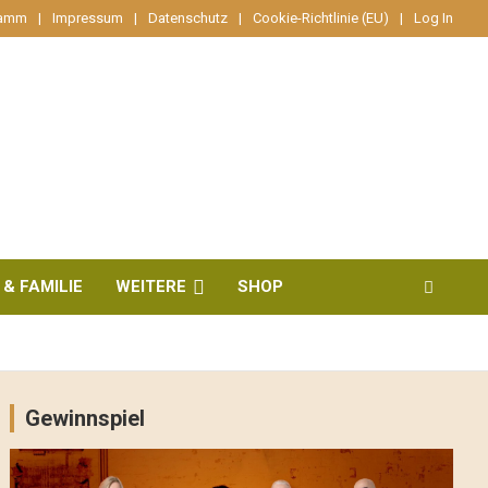
ramm
Impressum
Datenschutz
Cookie-Richtlinie (EU)
Log In
 & FAMILIE
WEITERE
SHOP
Gewinnspiel