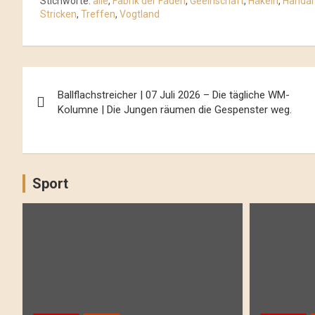
Stichworte:
alle
,
Fabrik der Fäden
,
Geeinschaft
,
Häkeln
,
Handar
Stricken
,
Treffen
,
Vogtland
Beitrags-
Ballflachstreicher | 07 Juli 2026 – Die tägliche WM-
Navigation
Kolumne | Die Jungen räumen die Gespenster weg.
Sport