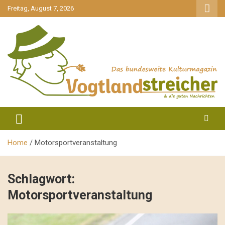
gehe
Freitag, August 7, 2026
zum
Inhalt
aktuell & mittendrin
Vogtlandstreicher
Home
Motorsportveranstaltung
Schlagwort:
Motorsportveranstaltung