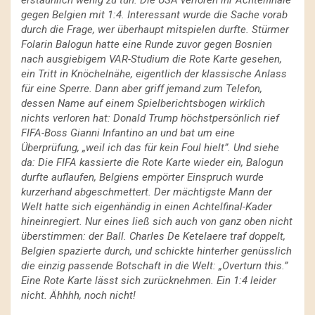
gegen Belgien mit 1:4. Interessant wurde die Sache vorab
durch die Frage, wer überhaupt mitspielen durfte. Stürmer
Folarin Balogun hatte eine Runde zuvor gegen Bosnien
nach ausgiebigem VAR-Studium die Rote Karte gesehen,
ein Tritt in Knöchelnähe, eigentlich der klassische Anlass
für eine Sperre. Dann aber griff jemand zum Telefon,
dessen Name auf einem Spielberichtsbogen wirklich
nichts verloren hat: Donald Trump höchstpersönlich rief
FIFA-Boss Gianni Infantino an und bat um eine
Überprüfung, „weil ich das für kein Foul hielt”. Und siehe
da: Die FIFA kassierte die Rote Karte wieder ein, Balogun
durfte auflaufen, Belgiens empörter Einspruch wurde
kurzerhand abgeschmettert. Der mächtigste Mann der
Welt hatte sich eigenhändig in einen Achtelfinal-Kader
hineinregiert. Nur eines ließ sich auch von ganz oben nicht
überstimmen: der Ball. Charles De Ketelaere traf doppelt,
Belgien spazierte durch, und schickte hinterher genüsslich
die einzig passende Botschaft in die Welt: „Overturn this.”
Eine Rote Karte lässt sich zurücknehmen. Ein 1:4 leider
nicht. Ähhhh, noch nicht!