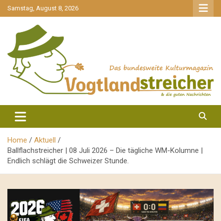
gehe
Samstag, August 8, 2026
zum
Inhalt
aktuell & mittendrin
Vogtlandstreicher
Home
Aktuell
Ballflachstreicher | 08 Juli 2026 – Die tägliche WM-Kolumne |
Endlich schlägt die Schweizer Stunde.