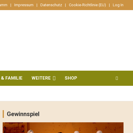
ramm
Impressum
Datenschutz
Cookie-Richtlinie (EU)
Log In
 & FAMILIE
WEITERE
SHOP
Gewinnspiel