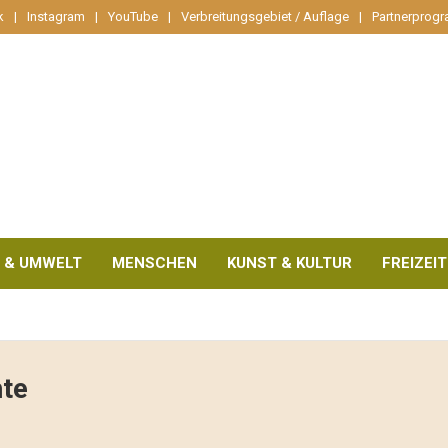
k
Instagram
YouTube
Verbreitungsgebiet / Auflage
Partnerprog
 & UMWELT
MENSCHEN
KUNST & KULTUR
FREIZEIT
te