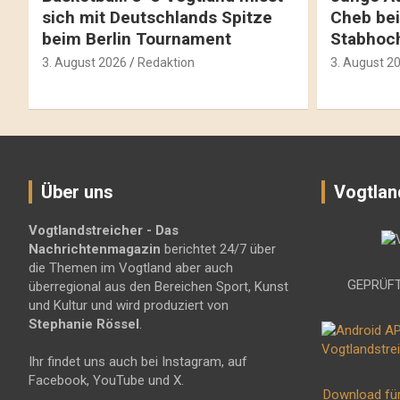
sich mit Deutschlands Spitze
Cheb bei
beim Berlin Tournament
Stabhoc
3. August 2026
Redaktion
3. August 2
Über uns
Vogtlan
Vogtlandstreicher
- Das
Nachrichtenmagazin
berichtet 24/7 über
die Themen im Vogtland aber auch
GEPRÜFT
überregional aus den Bereichen Sport, Kunst
und Kultur und wird produziert von
Stephanie Rössel
.
Ihr findet uns auch bei Instagram, auf
Facebook, YouTube und X.
Download fü