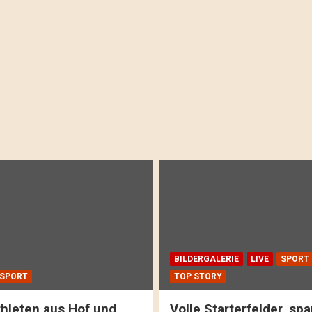
BILDERGALERIE
LIVE
SPORT
SPORT
TOP STORY
hleten aus Hof und
Volle Starterfelder, s