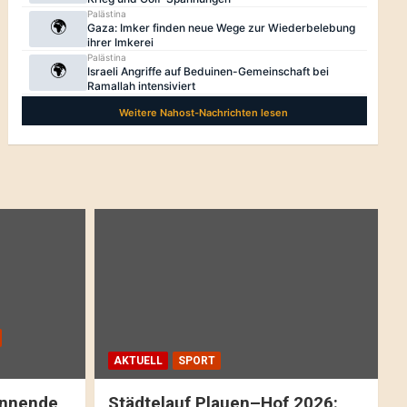
AKTUELL
SPORT
pannende
Städtelauf Plauen–Hof 2026: