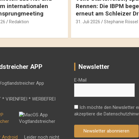
m internationalen
Rennen: Die IBPM bege
hsprungmeeting
erneut am Schleizer D
026
Redaktion
31. Juli 2026
Stephanie Rössel
dstreicher APP
Newsletter
E-Mail
 * VIRENFREI * WERBEFREI
Ich möchte den Newsletter e
akzeptiere die Datenschutzhinw
Newsletter abonnieren
r Android
Leider noch nicht