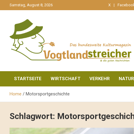
gehe
Samstag, August 8, 2026
X
Faceboo
zum
Inhalt
aktuell & mittendrin
Vogtlandstreicher
STARTSEITE
WIRTSCHAFT
VERKEHR
NATUR
Home
Motorsportgeschichte
Schlagwort:
Motorsportgeschich