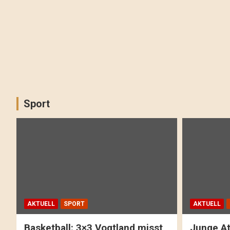
Sport
AKTUELL
SPORT
AKTUELL
Basketball: 3×3 Vogtland misst
Junge At