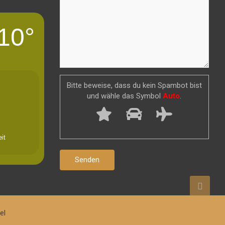
10°
Bitte beweise, dass du kein Spambot bist
und wähle das Symbol
Auto
.
it
el