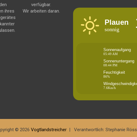
 den
verfügbar.
en ihres
Wir arbeiten daran.
dgerätes
Plauen
kannter
sonnig
ulassen.
Sonnenaufgang
05:49 AM
Sonnenuntergang
08:44 PM
Feuchtigkeit
86%
Windgeschwindigke
7.6Km/h
pyright © 2026
Vogtlandstreicher
Verantwortlich: Stephanie Röss