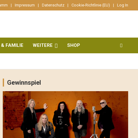
ramm
Impressum
Datenschutz
Cookie-Richtlinie (EU)
Log In
 & FAMILIE
WEITERE
SHOP
Gewinnspiel