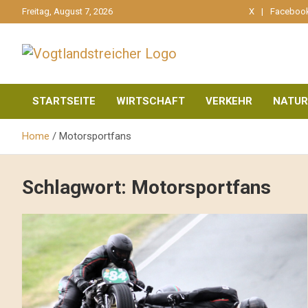
gehe
Freitag, August 7, 2026
X
Faceboo
zum
Inhalt
aktuell & mittendrin
Vogtlandstreicher
STARTSEITE
WIRTSCHAFT
VERKEHR
NATUR
Home
Motorsportfans
Schlagwort:
Motorsportfans