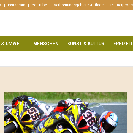
k
Instagram
YouTube
Verbreitungsgebiet / Auflage
Partnerprog
 & UMWELT
MENSCHEN
KUNST & KULTUR
FREIZEIT