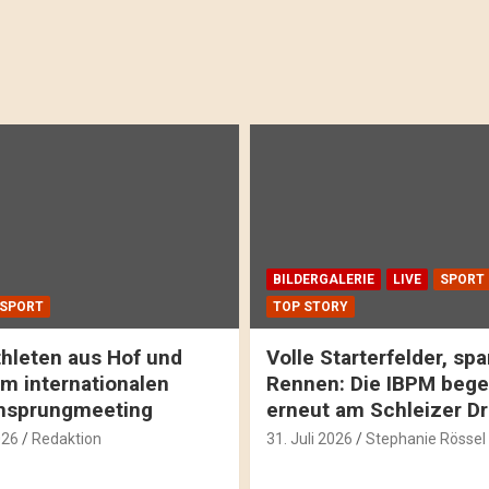
BILDERGALERIE
LIVE
SPORT
SPORT
TOP STORY
hleten aus Hof und
Volle Starterfelder, s
m internationalen
Rennen: Die IBPM bege
hsprungmeeting
erneut am Schleizer D
026
Redaktion
31. Juli 2026
Stephanie Rössel