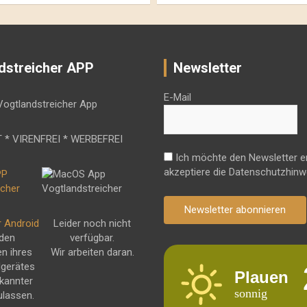
dstreicher APP
Newsletter
E-Mail
 * VIRENFREI * WERBEFREI
Ich möchte den Newsletter e
akzeptiere die Datenschutzhinw
Newsletter abonnieren
r Android
Leider noch nicht
 den
verfügbar.
en ihres
Wir arbeiten daran.
dgerätes
Plauen
kannter
sonnig
ulassen.