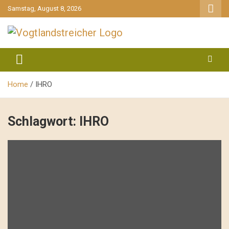
gehe
Samstag, August 8, 2026
zum
Inhalt
aktuell & mittendrin
Vogtlandstreicher
Home
IHRO
Schlagwort:
IHRO