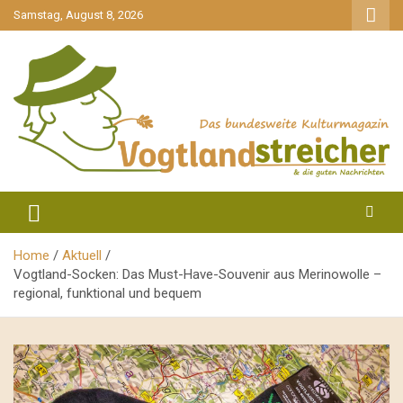
gehe
Samstag, August 8, 2026
zum
Inhalt
aktuell & mittendrin
Vogtlandstreicher
Home
Aktuell
Vogtland-Socken: Das Must-Have-Souvenir aus Merinowolle –
regional, funktional und bequem