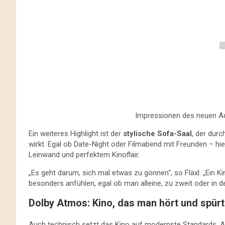
Impressionen des neuen Adm
Ein weiteres Highlight ist der
stylische Sofa-Saal
, der dur
wirkt. Egal ob Date-Night oder Filmabend mit Freunden – hie
Leinwand und perfektem Kinoflair.
„Es geht darum, sich mal etwas zu gönnen“, so Fläxl. „Ein Ki
besonders anfühlen, egal ob man alleine, zu zweit oder in 
Dolby Atmos: Kino, das man hört und spürt
Auch technisch setzt das Kino auf modernste Standards. A