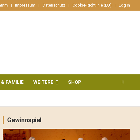
ramm
Impressum
Datenschutz
Cookie-Richtlinie (EU)
Log In
 & FAMILIE
WEITERE
SHOP
Gewinnspiel