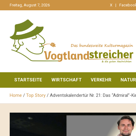
gehe
Freitag, August 7, 2026
X
Faceboo
zum
Inhalt
aktuell & mittendrin
Vogtlandstreicher
STARTSEITE
WIRTSCHAFT
VERKEHR
NATUR
Home
Top Story
Adventskalendertür Nr. 21: Das “Admiral”-K