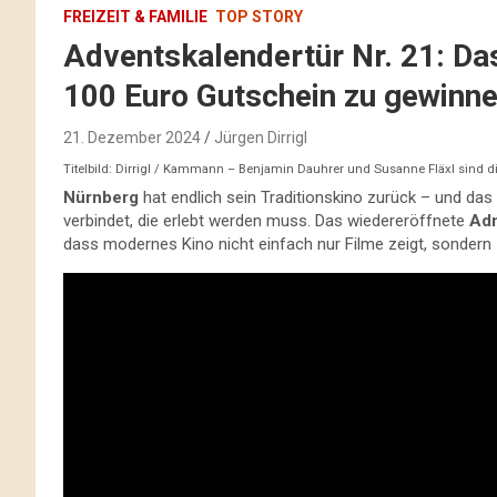
FREIZEIT & FAMILIE
TOP STORY
Adventskalendertür Nr. 21: Das
100 Euro Gutschein zu gewinn
21. Dezember 2024
Jürgen Dirrigl
Titelbild: Dirrigl / Kammann – Benjamin Dauhrer und Susanne Fläxl sind 
Nürnberg
hat endlich sein Traditionskino zurück – und da
verbindet, die erlebt werden muss. Das wiedereröffnete
Adm
dass modernes Kino nicht einfach nur Filme zeigt, sondern 