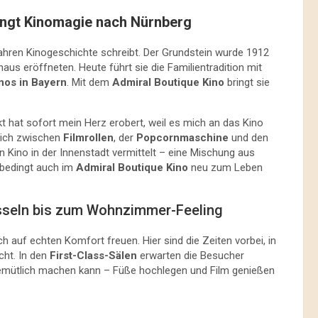
ringt Kinomagie nach Nürnberg
Jahren Kinogeschichte schreibt. Der Grundstein wurde 1912
elhaus eröffneten. Heute führt sie die Familientradition mit
nos in Bayern
. Mit dem
Admiral Boutique Kino
bringt sie
ojekt hat sofort mein Herz erobert, weil es mich an das Kino
n ich zwischen
Filmrollen
, der
Popcornmaschine
und den
Kino in der Innenstadt vermittelt – eine Mischung aus
nbedingt auch im
Admiral Boutique Kino
neu zum Leben
esseln bis zum Wohnzimmer-Feeling
 auf echten Komfort freuen. Hier sind die Zeiten vorbei, in
ht. In den
First-Class-Sälen
erwarten die Besucher
 gemütlich machen kann – Füße hochlegen und Film genießen