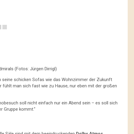
irals (Fotos: Jürgen Dirrigl)
ch seine schicken Sofas wie das Wohnzimmer der Zukunft
r fühlt man sich fast wie zu Hause, nur eben mit der großen
nobesuch soll nicht einfach nur ein Abend sein – es soll sich
der Gruppe kommt.“
lle Säle sind mit dem beeindruckenden
Dolby Atmos