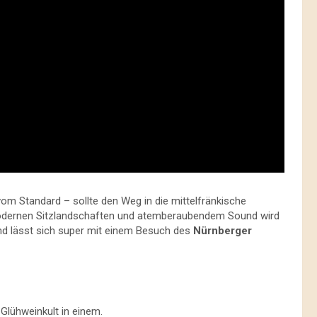
om Standard – sollte den Weg in die mittelfränkische
odernen Sitzlandschaften und atemberaubendem Sound wird
nd lässt sich super mit einem Besuch des
Nürnberger
 Glühweinkult in einem.