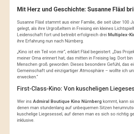
Mit Herz und Geschichte: Susanne Fläxl b
Susanne Fläxl stammt aus einer Familie, die seit über 100 
gelegt, als ihre Urgroßeltern in Freising ein kleines Lichtspi
Leidenschaft fort und betreibt erfolgreich drei
Multiplex-Ki
ihre Erfahrung nun nach Nürnberg.
„Kino ist ein Teil von mir“, erklärt Fläxl begeistert. „Das Pr
meiner Oma erinnert hat, das mitten in Freising lag. Dort bi
Menschen groß geworden. Dieses besondere Gefühl, das ein 
Gemeinschaft und einzigartiger Atmosphäre – wollte ich u
erwecken.“
First-Class-Kino: Von kuscheligen Lieges
Wer ins
Admiral Boutique Kino Nürnberg
kommt, kann sich
denen man stundenlang auf unbequemen Sitzen herumrutsc
kuschelige Liegesessel, auf denen man es sich so richtig
inklusive.