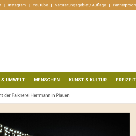
k
Instagram
YouTube
Verbreitungsgebiet / Auflage
Partnerprog
 & UMWELT
MENSCHEN
KUNST & KULTUR
FREIZEIT
ht der Falknerei Herrmann in Plauen