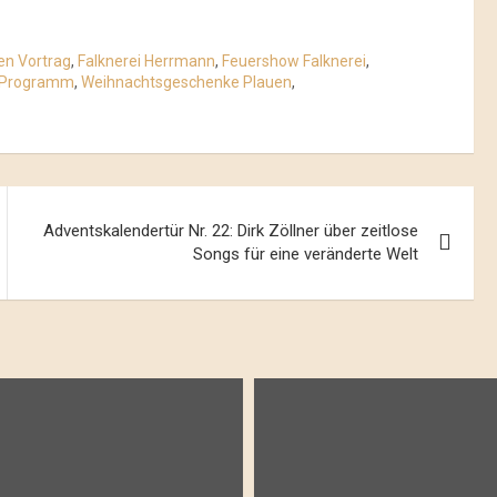
en Vortrag
,
Falknerei Herrmann
,
Feuershow Falknerei
,
i Programm
,
Weihnachtsgeschenke Plauen
,
Adventskalendertür Nr. 22: Dirk Zöllner über zeitlose
Songs für eine veränderte Welt