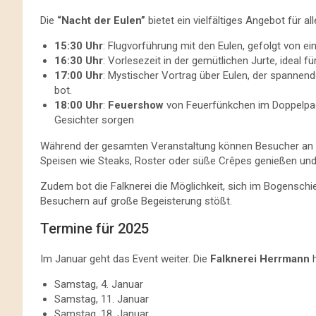
Die
“Nacht der Eulen”
bietet ein vielfältiges Angebot für al
15:30 Uhr
: Flugvorführung mit den Eulen, gefolgt von ei
16:30 Uhr
: Vorlesezeit in der gemütlichen Jurte, ideal für
17:00 Uhr
: Mystischer Vortrag über Eulen, der spannend
bot.
18:00 Uhr
:
Feuershow
von Feuerfünkchen im Doppelpac
Gesichter sorgen
Während der gesamten Veranstaltung können Besucher an d
Speisen wie Steaks, Roster oder süße Crêpes genießen u
Zudem bot die Falknerei die Möglichkeit, sich im Bogensch
Besuchern auf große Begeisterung stößt.
Termine für 2025
Im Januar geht das Event weiter. Die
Falknerei Herrmann
h
Samstag, 4. Januar
Samstag, 11. Januar
Samstag, 18. Januar