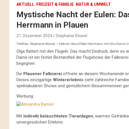
AKTUELL
FREIZEIT & FAMILIE
NATUR & UMWELT
Mystische Nacht der Eulen: Das
Herrmann in Plauen
21. Dezember 2024
Stephanie Rössel
Titelfoto: Stephanie Rössel – Falkner Hans-Peter Herrmann mit Uhu-Dame O
Olga flattert mit den Flügeln. Das macht Eindruck, denn so e
Dame ist ein fester Bestandteil der Flugshows der Falkne
begegnen.
Die
Plauener Falknerei
öffnete an diesem Wochenende erne
Dieses einzigartige
Wintererlebnis
zieht zahlreiche Familie
spektakulären Shows und gemütlichem Beisammensein ge
Werbung
Mit
indirekt beleuchteten Tieranlagen
, warmen Getränke
unvergesslichen Erlebnis.