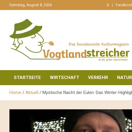
gehe
Samstag, August 8, 2026
X
Faceboo
zum
Inhalt
aktuell & mittendrin
Vogtlandstreicher
STARTSEITE
WIRTSCHAFT
VERKEHR
NATUR
Home
Aktuell
Mystische Nacht der Eulen: Das Winter-Highlig