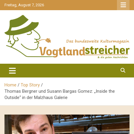
gehe
Freitag, August 7, 2026
zum
Inhalt
aktuell & mittendrin
Vogtlandstreicher
Home
Top Story
Thomas Bergner und Susann Bargas Gomez: „Inside the
Outside“ in der Malzhaus Galerie