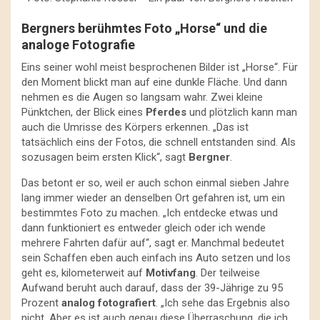
Bergners berühmtes Foto „Horse“ und die
analoge Fotografie
Eins seiner wohl meist besprochenen Bilder ist „Horse“. Für
den Moment blickt man auf eine dunkle Fläche. Und dann
nehmen es die Augen so langsam wahr. Zwei kleine
Pünktchen, der Blick eines
Pferdes
und plötzlich kann man
auch die Umrisse des Körpers erkennen. „Das ist
tatsächlich eins der Fotos, die schnell entstanden sind. Als
sozusagen beim ersten Klick“, sagt
Bergner
.
Das betont er so, weil er auch schon einmal sieben Jahre
lang immer wieder an denselben Ort gefahren ist, um ein
bestimmtes Foto zu machen. „Ich entdecke etwas und
dann funktioniert es entweder gleich oder ich wende
mehrere Fahrten dafür auf“, sagt er. Manchmal bedeutet
sein Schaffen eben auch einfach ins Auto setzen und los
geht es, kilometerweit auf
Motivfang
. Der teilweise
Aufwand beruht auch darauf, dass der 39-Jährige zu 95
Prozent
analog fotografiert
. „Ich sehe das Ergebnis also
nicht. Aber es ist auch genau diese Überraschung, die ich