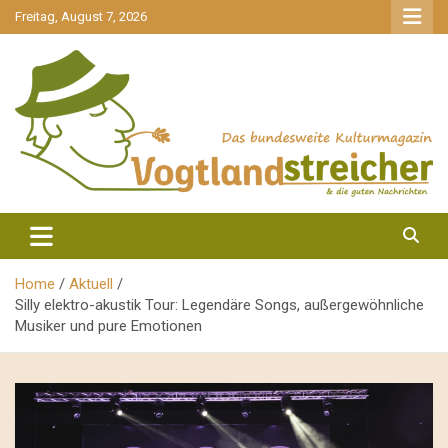
gehe
Freitag, August 7, 2026
zum
Inhalt
aktuell & mittendrin
Vogtlandstreicher
Home
Aktuell
Silly elektro-akustik Tour: Legendäre Songs, außergewöhnliche
Musiker und pure Emotionen