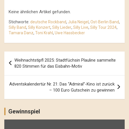
Keine ähnlichen Artikel gefunden.
Stichworte:
deutsche Rockband
,
Julia Neigel
,
Ost-Berlin Band
,
Silly Band
,
Silly Konzert
,
Silly Lieder
,
Silly Live
,
Silly Tour 2024
,
Tamara Danz
,
Toni Krahl
,
Uwe Hassbecker
Beitrags-
Weihnachtstipfl 2025: Stadtfüchsin Plauline sammelte
Navigation
820 Stimmen für das Eisbahn-Motiv
Adventskalendertür Nr. 21: Das “Admiral”-Kino ist zurück
– 100 Euro Gutschein zu gewinnen
Gewinnspiel