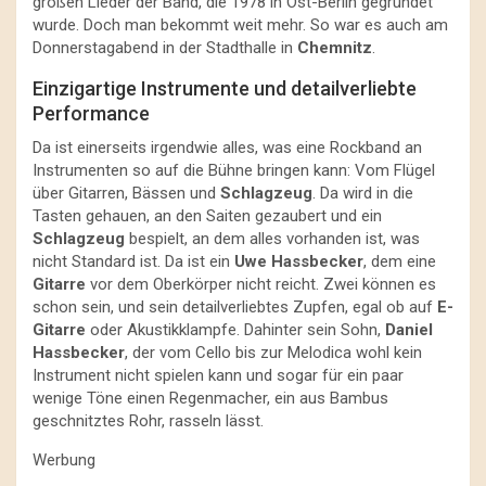
großen Lieder der Band, die 1978 in Ost-Berlin gegründet
wurde. Doch man bekommt weit mehr. So war es auch am
Donnerstagabend in der Stadthalle in
Chemnitz
.
Einzigartige Instrumente und detailverliebte
Performance
Da ist einerseits irgendwie alles, was eine Rockband an
Instrumenten so auf die Bühne bringen kann: Vom Flügel
über Gitarren, Bässen und
Schlagzeug
. Da wird in die
Tasten gehauen, an den Saiten gezaubert und ein
Schlagzeug
bespielt, an dem alles vorhanden ist, was
nicht Standard ist. Da ist ein
Uwe Hassbecker
, dem eine
Gitarre
vor dem Oberkörper nicht reicht. Zwei können es
schon sein, und sein detailverliebtes Zupfen, egal ob auf
E-
Gitarre
oder Akustikklampfe. Dahinter sein Sohn,
Daniel
Hassbecker
, der vom Cello bis zur Melodica wohl kein
Instrument nicht spielen kann und sogar für ein paar
wenige Töne einen Regenmacher, ein aus Bambus
geschnitztes Rohr, rasseln lässt.
Werbung