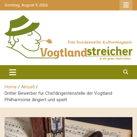
gehe
Sonntag, August 9, 2026
zum
Inhalt
aktuell & mittendrin
Vogtlandstreicher
Home
Aktuell
Dritter Bewerber für Chefdirigentenstelle der Vogtland
Philharmonie dirigiert und spielt