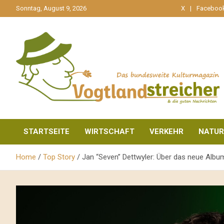
gehe
Sonntag, August 9, 2026
X
Faceboo
zum
Inhalt
aktuell & mittendrin
Vogtlandstreicher
STARTSEITE
WIRTSCHAFT
VERKEHR
NATUR
Home
Top Story
Jan “Seven” Dettwyler: Über das neue Alb