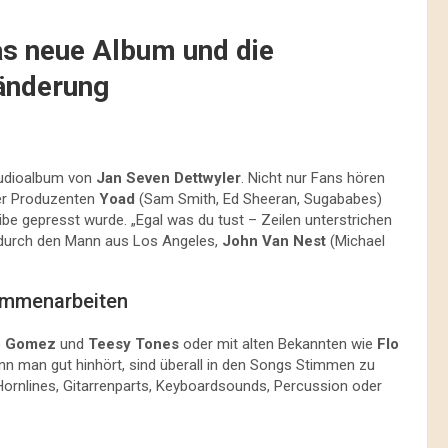
as neue Album und die
änderung
tudioalbum von
Jan Seven Dettwyler
. Nicht nur Fans hören
er Produzenten
Yoad
(Sam Smith, Ed Sheeran, Sugababes)
ibe gepresst wurde. „Egal was du tust – Zeilen unterstrichen
 durch den Mann aus Los Angeles,
John Van Nest
(Michael
sammenarbeiten
o Gomez
und
Teesy Tones
oder mit alten Bekannten wie
Flo
enn man gut hinhört, sind überall in den Songs Stimmen zu
 Hornlines, Gitarrenparts, Keyboardsounds, Percussion oder