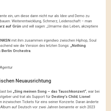
nte ein, um diese dann nicht nur als Idee und Demo zu
 bauen. Weiterentwicklung, Schmerz, Leidenschaft – man
rz auf Grün
und will sagen: „Umarme das Leben, akzeptiere
d
NKSN
mit ihm zusammen irgendwo zwischen Hiphop, Soul
schend wie die Version des letzten Songs:
„Nothing
m
Berlin Orchestra
.
 Agentur
ischen Neuausrichtung
Gast bei
„Sing meinen Song – das Tauschkonzert“
, war bei
tgeber und trat als Support für
Destiny’s Child
,
Lionel
 inzwischen Tickets für eins seiner Konzerte. Daran änderte
 Album auf Deutsch vor zwei Jahren benannte er sich 2023