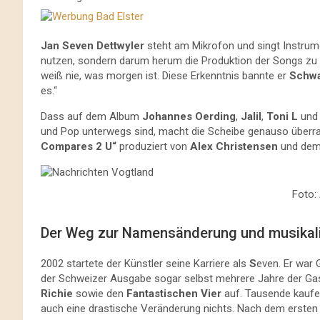
Jan Seven Dettwyler
steht am Mikrofon und singt Instrume
nutzen, sondern darum herum die Produktion der Songs zu
weiß nie, was morgen ist. Diese Erkenntnis bannte er
Schwa
es.“
Dass auf dem Album
Johannes Oerding
,
Jalil
,
Toni L
un
und Pop unterwegs sind, macht die Scheibe genauso überra
Compares 2 U“
produziert von
Alex Christensen
und de
Foto:
Der Weg zur Namensänderung und musikal
2002 startete der Künstler seine Karriere als
S
even. Er war 
der Schweizer Ausgabe sogar selbst mehrere Jahre der Gas
Richie
sowie den
Fantastischen Vier
auf. Tausende kaufen
auch eine drastische Veränderung nichts. Nach dem ersten