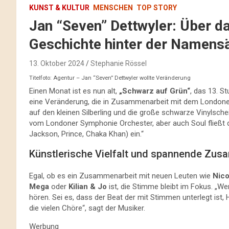
KUNST & KULTUR
MENSCHEN
TOP STORY
Jan “Seven” Dettwyler: Über d
Geschichte hinter der Namens
13. Oktober 2024
Stephanie Rössel
Titelfoto: Agentur – Jan “Seven” Dettwyler wollte Veränderung
Einen Monat ist es nun alt,
„Schwarz auf Grün“
, das 13. S
eine Veränderung, die in Zusammenarbeit mit dem London
auf den kleinen Silberling und die große schwarze Vinylsche
vom Londoner Symphonie Orchester, aber auch Soul fließt
Jackson, Prince, Chaka Khan) ein.“
Künstlerische Vielfalt und spannende Zu
Egal, ob es ein Zusammenarbeit mit neuen Leuten wie
Nic
Mega
oder
Kilian & Jo
ist, die Stimme bleibt im Fokus. „W
hören. Sei es, dass der Beat der mit Stimmen unterlegt ist,
die vielen Chöre“, sagt der Musiker.
Werbung