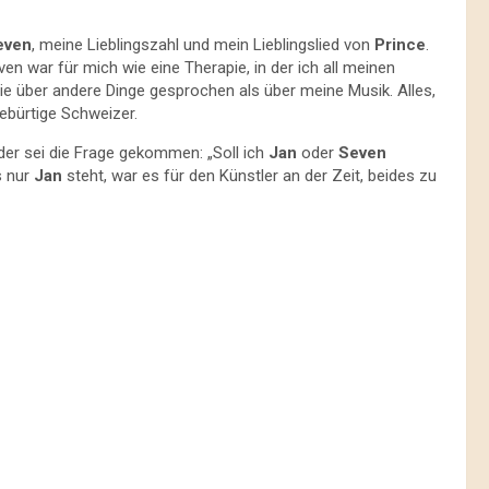
even
, meine Lieblingszahl und mein Lieblingslied von
Prince
.
n war für mich wie eine Therapie, in der ich all meinen
nie über andere Dinge gesprochen als über meine Musik. Alles,
gebürtige Schweizer.
r sei die Frage gekommen: „Soll ich
Jan
oder
Seven
s nur
Jan
steht, war es für den Künstler an der Zeit, beides zu