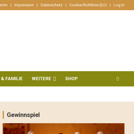
ramm
Impressum
Datenschutz
Cookie-Richtlinie (EU)
Log In
 & FAMILIE
WEITERE
SHOP
Gewinnspiel