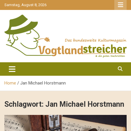
gehe
Samstag, August 8, 2026
zum
Inhalt
aktuell & mittendrin
Vogtlandstreicher
Home
Jan Michael Horstmann
Schlagwort:
Jan Michael Horstmann