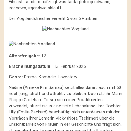
Film ist, sondern aufzeigt was tagtäglich irgendwann,
irgendwo, irgendwie abläuft.
Der Vogtlandstreicher verleiht 5 von 5 Punkten.
Altersfreigabe:
12
Erscheinungsdatum:
13. Februar 2025
Genre:
Drama, Komödie, Lovestory
Nadine (Anneke Kim Sarnau) setzt alles daran, auch mit 50
noch jung, straff und attraktiv zu bleiben. Doch als ihr Mann
Philipp (Godehard Giese) sich einer Prostituierten
zuwendet, stürzt sie in eine tiefe Lebenskrise. Ihre Tochter
Lilly (Emilia Packard) beschäftigt sich unterdessen mit den
Vorträgen ihrer Lehrerin Vicky (Nora Tschirner) über die
Unsichtbarkeit von Frauen in der Geschichte und fragt sich,
ob sie überhaupt sagen kann, was sie nicht will – etwa