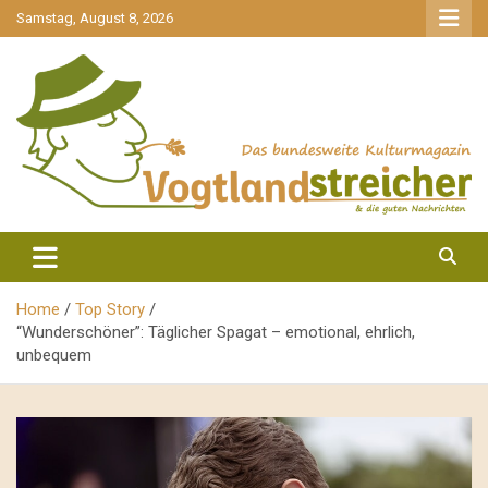
gehe
Samstag, August 8, 2026
zum
Inhalt
aktuell & mittendrin
Vogtlandstreicher
Home
Top Story
“Wunderschöner”: Täglicher Spagat – emotional, ehrlich,
unbequem