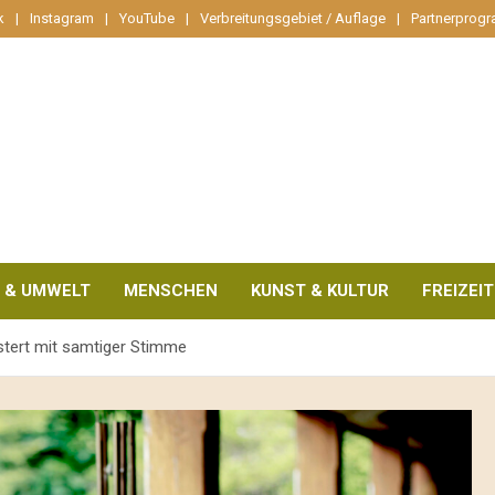
k
Instagram
YouTube
Verbreitungsgebiet / Auflage
Partnerprog
 & UMWELT
MENSCHEN
KUNST & KULTUR
FREIZEIT
istert mit samtiger Stimme