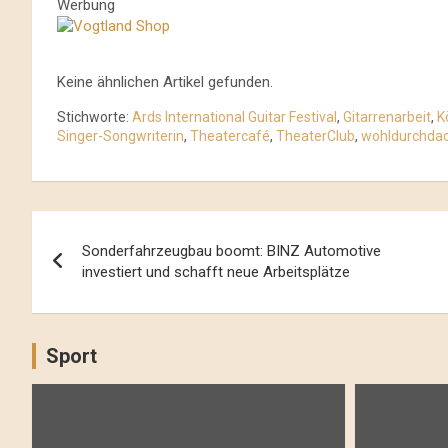
Werbung
Keine ähnlichen Artikel gefunden.
Stichworte:
Ards International Guitar Festival
,
Gitarrenarbeit
,
K
Singer-Songwriterin
,
Theatercafé
,
TheaterClub
,
wohldurchda
Beitrags-
Sonderfahrzeugbau boomt: BINZ Automotive
Navigation
investiert und schafft neue Arbeitsplätze
Sport