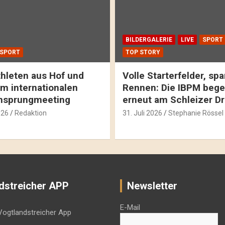
BILDERGALERIE
LIVE
SPORT
SPORT
TOP STORY
hleten aus Hof und
Volle Starterfelder, s
m internationalen
Rennen: Die IBPM bege
hsprungmeeting
erneut am Schleizer D
026
Redaktion
31. Juli 2026
Stephanie Rössel
dstreicher APP
Newsletter
E-Mail