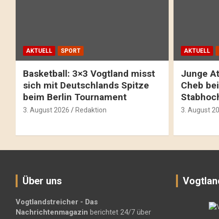
AKTUELL
SPORT
AKTUELL
Basketball: 3×3 Vogtland misst
Junge At
sich mit Deutschlands Spitze
Cheb bei
beim Berlin Tournament
Stabhoc
3. August 2026
Redaktion
3. August 2
Über uns
Vogtlan
Vogtlandstreicher
- Das
Nachrichtenmagazin
berichtet 24/7 über