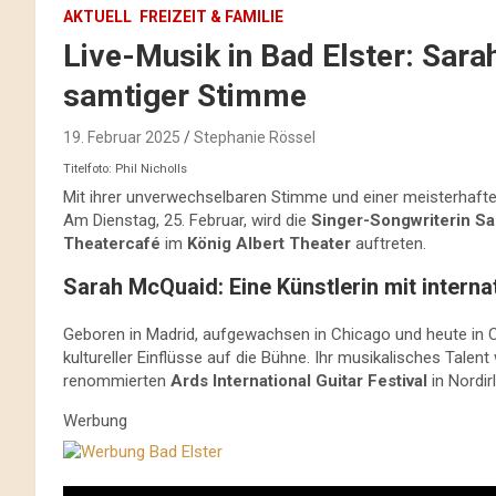
AKTUELL
FREIZEIT & FAMILIE
Live-Musik in Bad Elster: Sara
samtiger Stimme
19. Februar 2025
Stephanie Rössel
Titelfoto: Phil Nicholls
Mit ihrer unverwechselbaren Stimme und einer meisterhaft
Am Dienstag, 25. Februar, wird die
Singer-Songwriterin
Sa
Theatercafé
im
König Albert Theater
auftreten.
Sarah McQuaid: Eine Künstlerin mit intern
Geboren in Madrid, aufgewachsen in Chicago und heute in C
kultureller Einflüsse auf die Bühne. Ihr musikalisches Tale
renommierten
Ards International Guitar Festival
in Nordir
Werbung