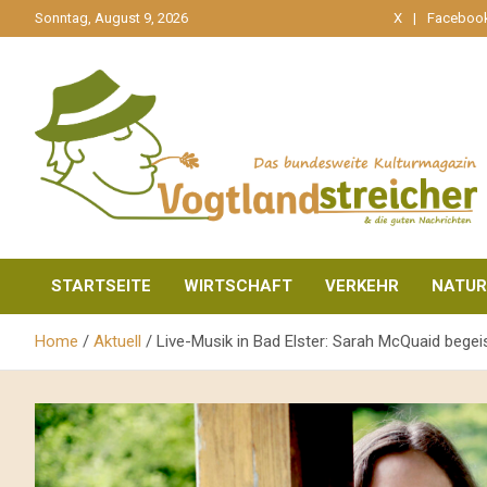
gehe
Sonntag, August 9, 2026
X
Faceboo
zum
Inhalt
aktuell & mittendrin
Vogtlandstreicher
STARTSEITE
WIRTSCHAFT
VERKEHR
NATUR
Home
Aktuell
Live-Musik in Bad Elster: Sarah McQuaid bege