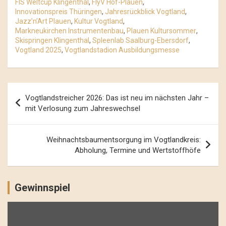
FIS Weltcup Klingenthal
,
FlyV Hof-Plauen
,
Innovationspreis Thüringen
,
Jahresrückblick Vogtland
,
Jazz’n’Art Plauen
,
Kultur Vogtland
,
Markneukirchen Instrumentenbau
,
Plauen Kultursommer
,
Skispringen Klingenthal
,
Spleenlab Saalburg-Ebersdorf
,
Vogtland 2025
,
Vogtlandstadion Ausbildungsmesse
Beitrags-
Vogtlandstreicher 2026: Das ist neu im nächsten Jahr –
Navigation
mit Verlosung zum Jahreswechsel
Weihnachtsbaumentsorgung im Vogtlandkreis:
Abholung, Termine und Wertstoffhöfe
Gewinnspiel