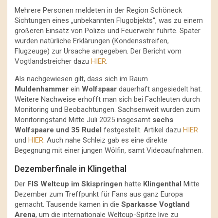
Mehrere Personen meldeten in der Region Schöneck
Sichtungen eines „unbekannten Flugobjekts“, was zu einem
größeren Einsatz von Polizei und Feuerwehr führte. Später
wurden natürliche Erklärungen (Kondensstreifen,
Flugzeuge) zur Ursache angegeben. Der Bericht vom
Vogtlandstreicher dazu
HIER
.
Als nachgewiesen gilt, dass sich im Raum
Muldenhammer
ein
Wolfspaar
dauerhaft angesiedelt hat.
Weitere Nachweise erhofft man sich bei Fachleuten durch
Monitoring und Beobachtungen. Sachsenweit wurden zum
Monitoringstand Mitte Juli 2025 insgesamt
sechs
Wolfspaare und 35 Rudel
festgestellt. Artikel dazu
HIER
und
HIER
. Auch nahe Schleiz gab es eine direkte
Begegnung mit einer jungen Wölfin, samt Videoaufnahmen.
Dezemberfinale in Klingethal
Der
FIS Weltcup im Skispringen
hatte
Klingenthal
Mitte
Dezember zum Treffpunkt für Fans aus ganz Europa
gemacht. Tausende kamen in die
Sparkasse Vogtland
Arena
, um die internationale Weltcup-Spitze live zu