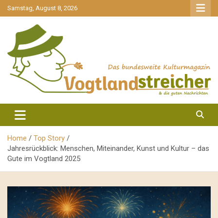
gehe
Samstag, August 8, 2026
zum
Inhalt
aktuell & mittendrin
Vogtlandstreicher
Home
Top Story
Jahresrückblick: Menschen, Miteinander, Kunst und Kultur – das
Gute im Vogtland 2025