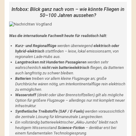
Infobox: Blick ganz nach vorn – wie könnte Fliegen in
50–100 Jahren aussehen?
Was die internationale Fachwelt heute für realistisch hält:
Kurz- und Regionalflüge
werden überwiegend
elektrisch oder
hybrid-elektrisch
stattfinden – leise, lokal emissionsarm, von
regionalen Lade-Hubs aus.
Langstrecken mit Hunderten Passagieren
werden sehr
wahrscheinlich
nicht rein batterieelektrisch
fliegen, da Batterien
auch langfristig zu schwer bleiben.
Batterien
treiben vor allem kleine Flugzeuge an; große
Durchbrüche wären nötig, um Interkontinentalflüge rein elektrisch
zu ermöglichen.
Wasserstoff
(direkt oder über Brennstoffzellen) gilt als mögliche
Option für größere Flugzeuge – allerdings nur mit komplett neuer
Infrastruktur.
Synthetische Treibstoffe (SAF / E-Fuels)
werden voraussichtlich
die zentrale Lösung für klimaneutrale Langstrecken.
Ein vollständig batterieelektrischer „Akku-Jumbo“ bleibt nach
heutigem Wissensstand
Science-Fiction
– denkbar erst bei
einem fundamentalen Technologiesprung.