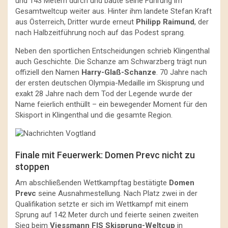
und 143 Metern durch und baute seine Führung im
Gesamtweltcup weiter aus. Hinter ihm landete Stefan Kraft
aus Österreich, Dritter wurde erneut
Philipp Raimund
, der
nach Halbzeitführung noch auf das Podest sprang.
Neben den sportlichen Entscheidungen schrieb Klingenthal
auch Geschichte. Die Schanze am Schwarzberg trägt nun
offiziell den Namen
Harry-Glaß-Schanze
. 70 Jahre nach
der ersten deutschen Olympia-Medaille im Skisprung und
exakt 28 Jahre nach dem Tod der Legende wurde der
Name feierlich enthüllt – ein bewegender Moment für den
Skisport in Klingenthal und die gesamte Region.
Finale mit Feuerwerk: Domen Prevc nicht zu
stoppen
Am abschließenden Wettkampftag bestätigte
Domen
Prevc
seine Ausnahmestellung. Nach Platz zwei in der
Qualifikation setzte er sich im Wettkampf mit einem
Sprung auf 142 Meter durch und feierte seinen zweiten
Sieg beim
Viessmann FIS Skisprung-Weltcup
in