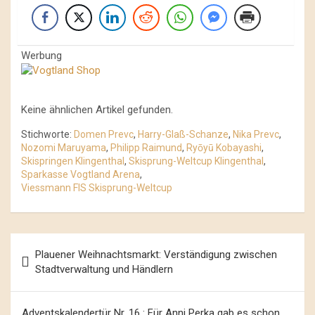
Werbung
Keine ähnlichen Artikel gefunden.
Stichworte:
Domen Prevc
,
Harry-Glaß-Schanze
,
Nika Prevc
,
Nozomi Maruyama
,
Philipp Raimund
,
Ryōyū Kobayashi
,
Skispringen Klingenthal
,
Skisprung-Weltcup Klingenthal
,
Sparkasse Vogtland Arena
,
Viessmann FIS Skisprung-Weltcup
Beitrags-
Plauener Weihnachtsmarkt: Verständigung zwischen
Navigation
Stadtverwaltung und Händlern
Adventskalendertür Nr. 16 : Für Anni Perka gab es schon