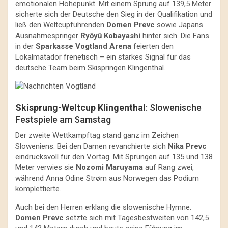
emotionalen Höhepunkt. Mit einem Sprung auf 139,5 Meter
sicherte sich der Deutsche den Sieg in der Qualifikation und
ließ den Weltcupführenden
Domen Prevc
sowie Japans
Ausnahmespringer
Ryōyū Kobayashi
hinter sich. Die Fans
in der
Sparkasse Vogtland Arena
feierten den
Lokalmatador frenetisch – ein starkes Signal für das
deutsche Team beim Skispringen Klingenthal.
Skisprung-Weltcup Klingenthal
: Slowenische
Festspiele am Samstag
Der zweite Wettkampftag stand ganz im Zeichen
Sloweniens. Bei den Damen revanchierte sich
Nika Prevc
eindrucksvoll für den Vortag. Mit Sprüngen auf 135 und 138
Meter verwies sie
Nozomi Maruyama
auf Rang zwei,
während Anna Odine Strøm aus Norwegen das Podium
komplettierte.
Auch bei den Herren erklang die slowenische Hymne.
Domen Prevc
setzte sich mit Tagesbestweiten von 142,5