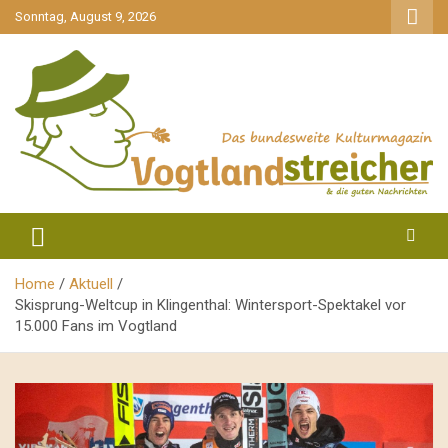
gehe
Sonntag, August 9, 2026
zum
Inhalt
aktuell & mittendrin
Vogtlandstreicher
Home
Aktuell
Skisprung-Weltcup in Klingenthal: Wintersport-Spektakel vor
15.000 Fans im Vogtland