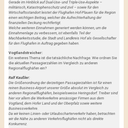
Gerade im Hinblick auf Dual-Use- und Triple-Use-Aspekte –
militärisch, Katastrophenschutz und zivil – sowie für den
Wirtschaftsstandort leistet der Flughafen Hof-Plauen für die Region
einen wichtigen Beitrag, welcher die Aufrechterhaltung der
finanziellen Deckung rechtfertigt.
Welche weiteren Einnahmen generiert werden können, um die
Einnahmenlage zu verbessern, ist ebenfalls Teil der
Machbarkeitsstudie, die Stadt und Landkreis Hof als Gesellschafter
für den Flughafen in Auftrag gegeben haben.
Vogtlandstreicher:
Ein weiteres Thema ist die tatsächliche Nachfrage. Wie ordnen Sie
die aktuellen Passagierzahlen im Vergleich zu anderen
Regionalflughäfen ein?
Ralf Kaußler:
Die Größenordnung der derzeitigen Passagierzahlen ist für einen
reinen Business-Airport unserer Größe absolut im Vergleich zu
anderen Regionalflughäfen, beispielsweise Heringsdorf. Treiber sind
hier vor allem die Werkverkehre ansässiger Firmen aus dem
Vogtland, dem Hofer Land und der Oberpfalz sowie weitere
Businessverkehre.
Da wir keinen Linien- oder Urlaubscharterverkehr haben, betrachten
wir die Nähe zu anderen Verkehrsflughäfen nicht als direkte
Konkurrenz.