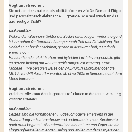
Vogtlandstreicher:
Sie setzen stark auf neue Mobilitätsformen wie On-Demand-Flüge
und perspektivisch elektrische Flugzeuge. Wie realistisch ist das
aus heutiger Sicht?
Ralf Kaußler:
Während im Business-Sektor der Bedarf nach Flügen weiter steigend
ist, brauchen On-Demand-Lösungen noch Zeit und Entwicklung. Der
Bedarf an schneller Mobilität, gerade in der Wirtschaft, ist jedoch
enorm hoch.
Hinsichtlich der elektrischen und hybriden Luftfahrzeugmodelle gibt
es derzeit bislang nur Absichtserklärungen zur Nutzung. Erste
Modelle – wie beispielsweise der VAERIDION Microliner oder die
MD1-A von MD-Aircraft – werden ab etwa 2035 in Serienreife auf dem
Markt kommen.
Vogtlandstreicher:
Welche Rolle kann der Flughafen Hof-Plauen in dieser Entwicklung
konkret spielen?
Ralf Kaußler:
Derzeit sind die vorhandenen Flugzeugmodelle einerseits in der
Anschaffung zu kostenintensiv und andererseits in der Reichweite
noch stark begrenzt. Wir unterstützen hier mit unserer Expertise die
Flugzeughersteller im engen Dialog und wollen mit dem Projekt der