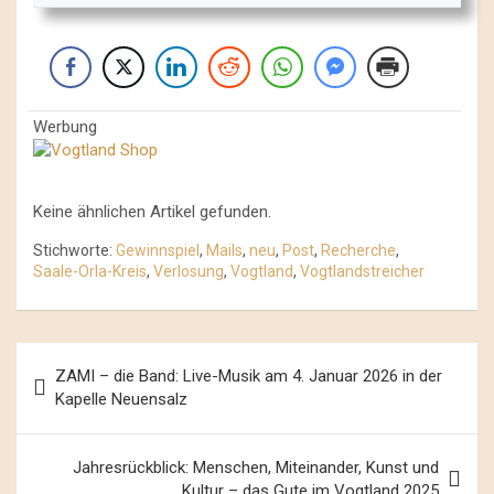
Werbung
Keine ähnlichen Artikel gefunden.
Stichworte:
Gewinnspiel
,
Mails
,
neu
,
Post
,
Recherche
,
Saale-Orla-Kreis
,
Verlosung
,
Vogtland
,
Vogtlandstreicher
Beitrags-
ZAMI – die Band: Live-Musik am 4. Januar 2026 in der
Navigation
Kapelle Neuensalz
Jahresrückblick: Menschen, Miteinander, Kunst und
Kultur – das Gute im Vogtland 2025