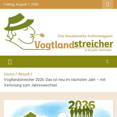
gehe
Freitag, August 7, 2026
zum
Inhalt
aktuell & mittendrin
Vogtlandstreicher
Home
Aktuell
Vogtlandstreicher 2026: Das ist neu im nächsten Jahr – mit
Verlosung zum Jahreswechsel