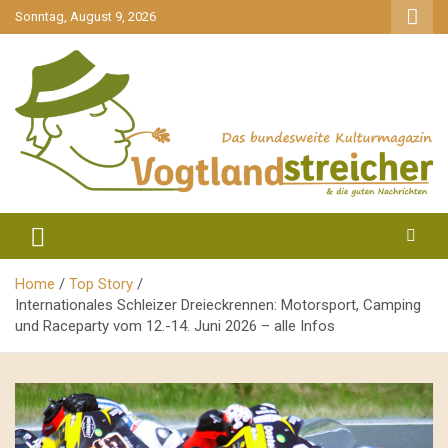
gehe
Sonntag, August 9, 2026
zum
Inhalt
aktuell & mittendrin
Vogtlandstreicher
Home
Top Story
Internationales Schleizer Dreieckrennen: Motorsport, Camping
und Raceparty vom 12.-14. Juni 2026 – alle Infos