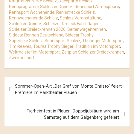
Naturrennstrecke Schleiz
,
Raceparty Schleiz
,
Rennprogramm Schleizer Dreieck
,
Rennsport Atmosphäre
,
Rennsport Wochenende
,
Rennstrecke Schleiz
,
Rennwochenende Schleiz
,
Schleiz Veranstaltung
,
Schleizer Dreieck
,
Schleizer Dreieck Fahrerlager
,
Schleizer Dreieckrennen 2026
,
Seitenwagenrennen
,
Sidecar Rennen Deutschland
,
Sidecar Trophy
,
Superbike Schleiz
,
Supersport Schleiz
,
Thüringer Motorsport
,
Tim Reeves
,
Tourist Trophy Sieger
,
Tradition im Motorsport
,
Weltmeister im Motorsport
,
Zeitplan Schleizer Dreieckrennen
,
Zweiradsport
Beitrags-
Sommer-Open-Air: „Der Graf von Monte Christo“ feiert
Navigation
Premiere im Parktheater Plauen
Tierheimfest in Plauen: Doppeljubiläum wird am
Samstag auf dem Galgenberg gefeiert