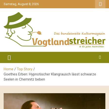
gehe
Samstag, August 8, 2026
zum
Inhalt
aktuell & mittendrin
Vogtlandstreicher
Home
Top Story
Goethes Erben: Hypnotischer Klangrausch lässt schwarze
Seelen in Chemnitz beben