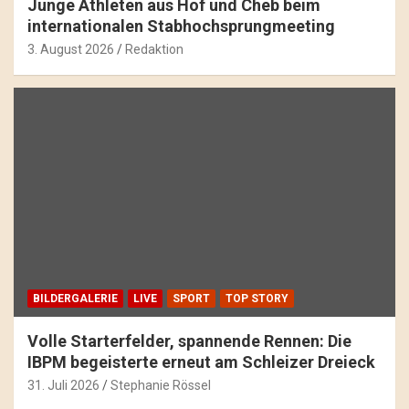
Junge Athleten aus Hof und Cheb beim
internationalen Stabhochsprungmeeting
3. August 2026
Redaktion
BILDERGALERIE
LIVE
SPORT
TOP STORY
Volle Starterfelder, spannende Rennen: Die
IBPM begeisterte erneut am Schleizer Dreieck
31. Juli 2026
Stephanie Rössel