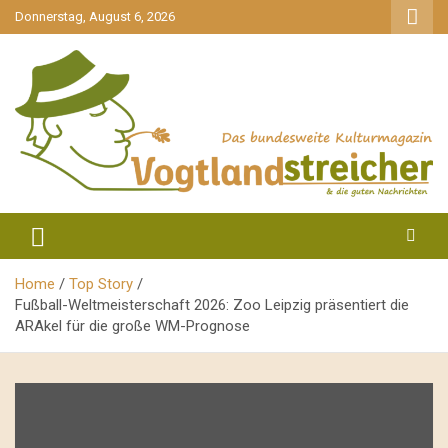
gehe
Donnerstag, August 6, 2026
zum
Inhalt
aktuell & mittendrin
Vogtlandstreicher
Home
Top Story
Fußball-Weltmeisterschaft 2026: Zoo Leipzig präsentiert die
ARAkel für die große WM-Prognose