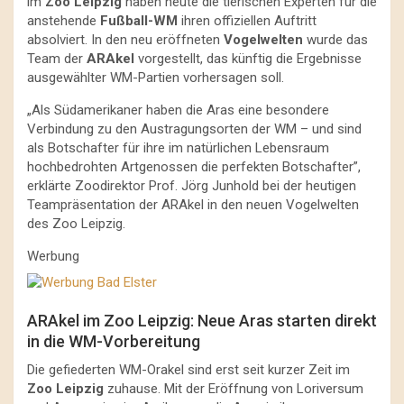
im
Zoo Leipzig
haben heute die tierischen Experten für die
anstehende
Fußball-WM
ihren offiziellen Auftritt
absolviert. In den neu eröffneten
Vogelwelten
wurde das
Team der
ARAkel
vorgestellt, das künftig die Ergebnisse
ausgewählter WM-Partien vorhersagen soll.
„Als Südamerikaner haben die Aras eine besondere
Verbindung zu den Austragungsorten der WM – und sind
als Botschafter für ihre im natürlichen Lebensraum
hochbedrohten Artgenossen die perfekten Botschafter”,
erklärte Zoodirektor Prof. Jörg Junhold bei der heutigen
Teampräsentation der ARAkel in den neuen Vogelwelten
des Zoo Leipzig.
Werbung
ARAkel im Zoo Leipzig: Neue Aras starten direkt
in die WM-Vorbereitung
Die gefiederten WM-Orakel sind erst seit kurzer Zeit im
Zoo Leipzig
zuhause. Mit der Eröffnung von Loriversum