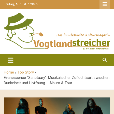
gehe
Freitag, August 7, 2026
zum
Inhalt
aktuell & mittendrin
Vogtlandstreicher
Home
Top Story
Evanescence “Sanctuary”: Musikalischer Zufluchtsort zwischen
Dunkelheit und Hoffnung – Album & Tour