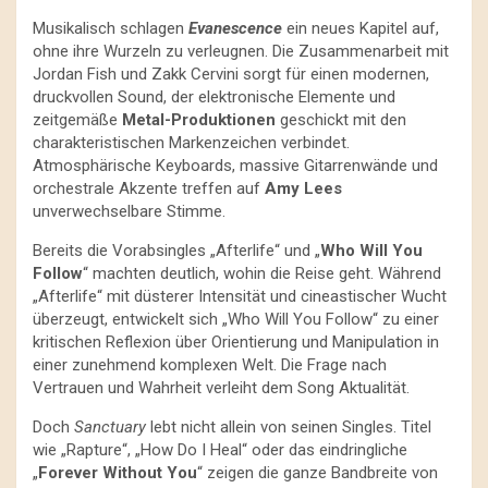
Musikalisch schlagen
Evanescence
ein neues Kapitel auf,
ohne ihre Wurzeln zu verleugnen. Die Zusammenarbeit mit
Jordan Fish und Zakk Cervini sorgt für einen modernen,
druckvollen Sound, der elektronische Elemente und
zeitgemäße
Metal-Produktionen
geschickt mit den
charakteristischen Markenzeichen verbindet.
Atmosphärische Keyboards, massive Gitarrenwände und
orchestrale Akzente treffen auf
Amy Lees
unverwechselbare Stimme.
Bereits die Vorabsingles „Afterlife“ und „
Who Will You
Follow
“ machten deutlich, wohin die Reise geht. Während
„Afterlife“ mit düsterer Intensität und cineastischer Wucht
überzeugt, entwickelt sich „Who Will You Follow“ zu einer
kritischen Reflexion über Orientierung und Manipulation in
einer zunehmend komplexen Welt. Die Frage nach
Vertrauen und Wahrheit verleiht dem Song Aktualität.
Doch
Sanctuary
lebt nicht allein von seinen Singles. Titel
wie „Rapture“, „How Do I Heal“ oder das eindringliche
„
Forever Without You
“ zeigen die ganze Bandbreite von