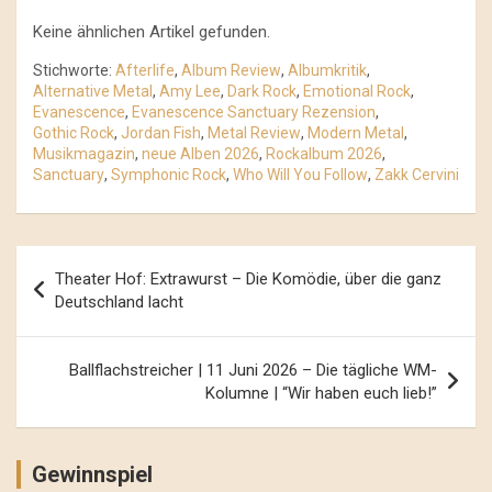
Keine ähnlichen Artikel gefunden.
Stichworte:
Afterlife
,
Album Review
,
Albumkritik
,
Alternative Metal
,
Amy Lee
,
Dark Rock
,
Emotional Rock
,
Evanescence
,
Evanescence Sanctuary Rezension
,
Gothic Rock
,
Jordan Fish
,
Metal Review
,
Modern Metal
,
Musikmagazin
,
neue Alben 2026
,
Rockalbum 2026
,
Sanctuary
,
Symphonic Rock
,
Who Will You Follow
,
Zakk Cervini
Beitrags-
Theater Hof: Extrawurst – Die Komödie, über die ganz
Navigation
Deutschland lacht
Ballflachstreicher | 11 Juni 2026 – Die tägliche WM-
Kolumne | “Wir haben euch lieb!”
Gewinnspiel