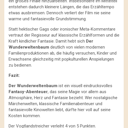
ein großes Finale hinzuarbeiten. Insbesondere im Mittelteil
entstehen dadurch kleinere Längen, die das Erzähltempo
etwas ausbremsen. Dennoch verliert der Film nie seine
warme und fantasievolle Grundstimmung.
Statt hektischer Gags oder ironischer Meta-Kommentare
vertraut der Regisseur auf klassische Erzählformen und die
Kraft kindlicher Fantasie. Damit hebt sich
Der
Wunderweltenbaum
deutlich von vielen modernen
Familienproduktionen ab, die häufig versuchen, Kinder und
Erwachsene gleichzeitig mit popkulturellen Anspielungen
zu bedienen.
Fazit:
Der Wunderweltenbaum
ist ein visuell eindrucksvolles
Fantasy-Abenteuer
, das seine Magie vor allem aus
Atmosphäre, Herz und Fantasie bezieht. Wer nostalgische
Märchenwelten, klassische Familienabenteuer und
fantasievolle Kinowelten liebt, dürfte hier voll auf seine
Kosten kommen.
Der Vogtlandstreicher verleiht 4 von 5 Punkten.