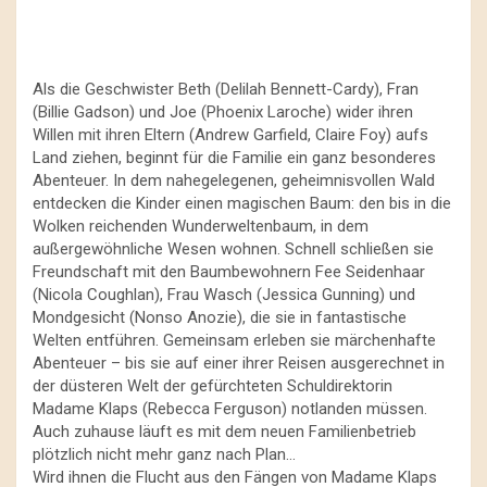
Als die Geschwister Beth (Delilah Bennett-Cardy), Fran
(Billie Gadson) und Joe (Phoenix Laroche) wider ihren
Willen mit ihren Eltern (Andrew Garfield, Claire Foy) aufs
Land ziehen, beginnt für die Familie ein ganz besonderes
Abenteuer. In dem nahegelegenen, geheimnisvollen Wald
entdecken die Kinder einen magischen Baum: den bis in die
Wolken reichenden Wunderweltenbaum, in dem
außergewöhnliche Wesen wohnen. Schnell schließen sie
Freundschaft mit den Baumbewohnern Fee Seidenhaar
(Nicola Coughlan), Frau Wasch (Jessica Gunning) und
Mondgesicht (Nonso Anozie), die sie in fantastische
Welten entführen. Gemeinsam erleben sie märchenhafte
Abenteuer – bis sie auf einer ihrer Reisen ausgerechnet in
der düsteren Welt der gefürchteten Schuldirektorin
Madame Klaps (Rebecca Ferguson) notlanden müssen.
Auch zuhause läuft es mit dem neuen Familienbetrieb
plötzlich nicht mehr ganz nach Plan…
Wird ihnen die Flucht aus den Fängen von Madame Klaps