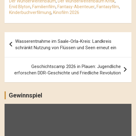
Der Wunderweltenbaum
,
Der Wunderweltenbaum Kritik
,
Enid Blyton
,
Familienfilm
,
Fantasy-Abenteuer
,
Fantasyfilm
,
Kinderbuchverfilmung
,
Kinofilm 2026
Beitrags-
Wasserentnahme im Saale-Orla-Kreis: Landkreis
Navigation
schränkt Nutzung von Flüssen und Seen erneut ein
Geschichtscamp 2026 in Plauen: Jugendliche
erforschen DDR-Geschichte und Friedliche Revolution
Gewinnspiel