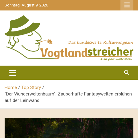
gehe
Sonntag, August 9, 2026
zum
Inhalt
aktuell & mittendrin
Vogtlandstreicher
Home
Top Story
“Der Wunderweltenbaum”: Zauberhafte Fantasywelten erblühen
auf der Leinwand