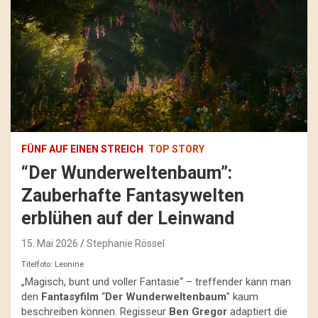
FÜNF AUF EINEN STREICH
TOP STORY
“Der Wunderweltenbaum”:
Zauberhafte Fantasywelten
erblühen auf der Leinwand
15. Mai 2026
Stephanie Rössel
Titelfoto: Leonine
„Magisch, bunt und voller Fantasie“ – treffender kann man
den
Fantasyfilm
“
Der Wunderweltenbaum
” kaum
beschreiben können. Regisseur
Ben Gregor
adaptiert die