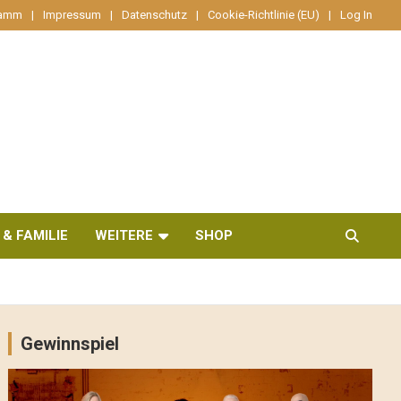
ramm
Impressum
Datenschutz
Cookie-Richtlinie (EU)
Log In
 & FAMILIE
WEITERE
SHOP
Gewinnspiel