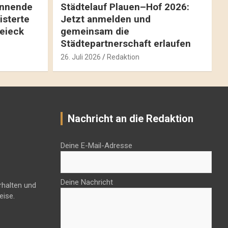
pannende
Städtelauf Plauen–Hof 2026:
isterte
Jetzt anmelden und
reieck
gemeinsam die
Städtepartnerschaft erlaufen
26. Juli 2026
Redaktion
Nachricht an die Redaktion
Deine E-Mail-Adresse
Deine Nachricht
rhalten und
eise.