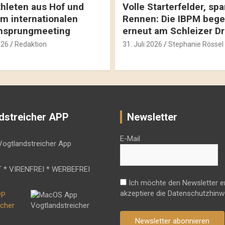
hleten aus Hof und
Volle Starterfelder, s
m internationalen
Rennen: Die IBPM bege
hsprungmeeting
erneut am Schleizer D
026
Redaktion
31. Juli 2026
Stephanie Rössel
dstreicher APP
Newsletter
E-Mail
 * VIRENFREI * WERBEFREI
Ich möchte den Newsletter e
akzeptiere die Datenschutzhinw
Newsletter abonnieren