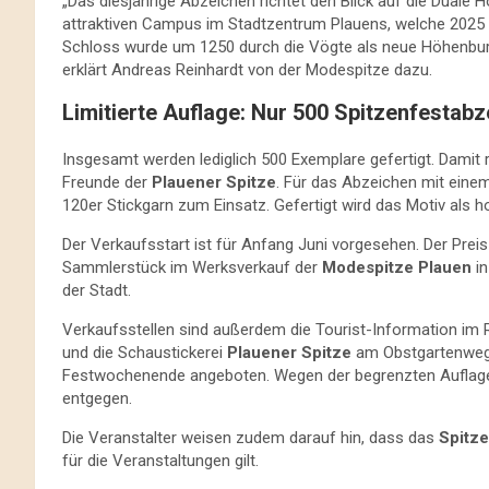
„Das diesjährige Abzeichen richtet den Blick auf die Dua
attraktiven Campus im Stadtzentrum Plauens, welche 2025 
Schloss wurde um 1250 durch die Vögte als neue Höhenburg 
erklärt Andreas Reinhardt von der Modespitze dazu.
Limitierte Auflage: Nur 500 Spitzenfestabz
Insgesamt werden lediglich 500 Exemplare gefertigt. Damit 
Freunde der
Plauener Spitze
. Für das Abzeichen mit ein
120er Stickgarn zum Einsatz. Gefertigt wird das Motiv als h
Der Verkaufsstart ist für Anfang Juni vorgesehen. Der Preis l
Sammlerstück im Werksverkauf der
Modespitze Plauen
in
der Stadt.
Verkaufsstellen sind außerdem die Tourist-Information im 
und die Schaustickerei
Plauener Spitze
am Obstgartenweg. 
Festwochenende angeboten. Wegen der begrenzten Auflage n
entgegen.
Die Veranstalter weisen zudem darauf hin, dass das
Spitz
für die Veranstaltungen gilt.