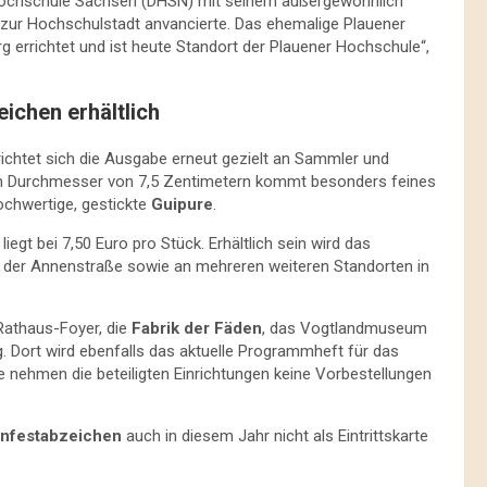
le Hochschule Sachsen (DHSN) mit seinem außergewöhnlich
zur Hochschulstadt anvancierte. Das ehemalige Plauener
errichtet und ist heute Standort der Plauener Hochschule“,
eichen erhältlich
richtet sich die Ausgabe erneut gezielt an Sammler und
em Durchmesser von 7,5 Zentimetern kommt besonders feines
ochwertige, gestickte
Guipure
.
iegt bei 7,50 Euro pro Stück. Erhältlich sein wird das
 der Annenstraße sowie an mehreren weiteren Standorten in
Rathaus-Foyer, die
Fabrik der Fäden
, das Vogtlandmuseum
Dort wird ebenfalls das aktuelle Programmheft für das
ehmen die beteiligten Einrichtungen keine Vorbestellungen
enfestabzeichen
auch in diesem Jahr nicht als Eintrittskarte