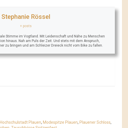
Stephanie Rössel
+ posts
trale Stimme im Vogtland. Mit Leidenschaft und Nähe zu Menschen
ion hinaus. Nah am Puls der Zeit. Und stets mit dem Anspruch,
äher zu bringen und am Schleizer Dreieck nicht vom Bike zu fallen.
Hochschulstadt Plauen
,
Modespitze Plauen
,
Plauener Schloss
,
ichen
,
Tauschbörse Spitzenfest