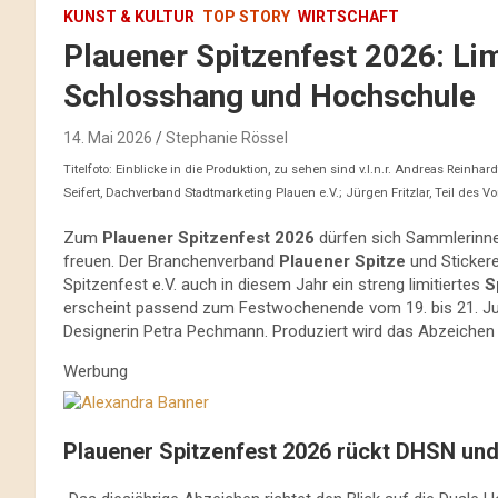
KUNST & KULTUR
TOP STORY
WIRTSCHAFT
Plauener Spitzenfest 2026: Lim
Schlosshang und Hochschule
14. Mai 2026
Stephanie Rössel
Titelfoto: Einblicke in die Produktion, zu sehen sind v.l.n.r. Andreas Rein
Seifert, Dachverband Stadtmarketing Plauen e.V.; Jürgen Fritzlar, Teil des V
Zum
Plauener Spitzenfest 2026
dürfen sich Sammlerinne
freuen. Der Branchenverband
Plauener Spitze
und Stickere
Spitzenfest e.V. auch in diesem Jahr ein streng limitiertes
S
erscheint passend zum Festwochenende vom 19. bis 21. Jun
Designerin Petra Pechmann. Produziert wird das Abzeichen 
Werbung
Plauener Spitzenfest 2026 rückt DHSN und