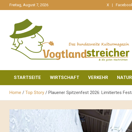
gehe
Freitag, August 7, 2026
X
Faceboo
zum
Inhalt
aktuell & mittendrin
Vogtlandstreicher
STARTSEITE
WIRTSCHAFT
VERKEHR
NATUR
Home
Top Story
Plauener Spitzenfest 2026: Limitiertes Fe