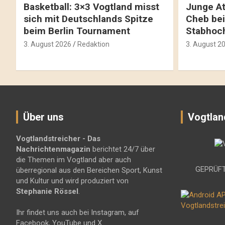
Basketball: 3×3 Vogtland misst
Junge At
sich mit Deutschlands Spitze
Cheb bei
beim Berlin Tournament
Stabhoc
3. August 2026
Redaktion
3. August 2
Über uns
Vogtlan
Vogtlandstreicher
- Das
Nachrichtenmagazin
berichtet 24/7 über
die Themen im Vogtland aber auch
GEPRÜFT
überregional aus den Bereichen Sport, Kunst
und Kultur und wird produziert von
Stephanie Rössel
.
Ihr findet uns auch bei Instagram, auf
Facebook, YouTube und X.