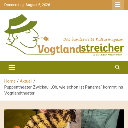
gehe
Donnerstag, August 6, 2026
zum
Inhalt
aktuell & mittendrin
Vogtlandstreicher
Home
Aktuell
Puppentheater Zwickau: „Oh, wie schön ist Panama“ kommt ins
Vogtlandtheater