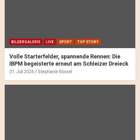
BILDERGALERIE
LIVE
SPORT
TOP STORY
Volle Starterfelder, spannende Rennen: Die
IBPM begeisterte erneut am Schleizer Dreieck
31. Juli 2026
Stephanie Rössel