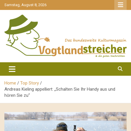
gehe
Samstag, August 8, 2026
zum
Inhalt
aktuell & mittendrin
Vogtlandstreicher
Home
Top Story
Andreas Kieling appelliert: „Schalten Sie Ihr Handy aus und
hören Sie zu“