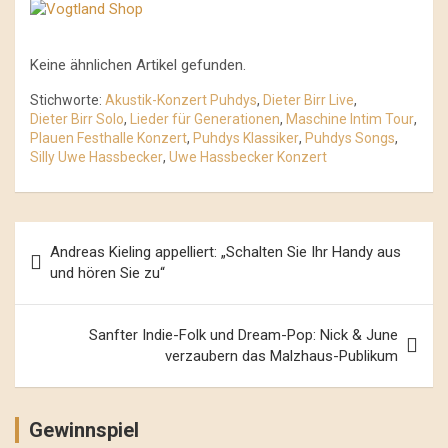
Keine ähnlichen Artikel gefunden.
Stichworte:
Akustik-Konzert Puhdys
,
Dieter Birr Live
,
Dieter Birr Solo
,
Lieder für Generationen
,
Maschine Intim Tour
,
Plauen Festhalle Konzert
,
Puhdys Klassiker
,
Puhdys Songs
,
Silly Uwe Hassbecker
,
Uwe Hassbecker Konzert
Beitrags-
Andreas Kieling appelliert: „Schalten Sie Ihr Handy aus
Navigation
und hören Sie zu“
Sanfter Indie-Folk und Dream-Pop: Nick & June
verzaubern das Malzhaus-Publikum
Gewinnspiel