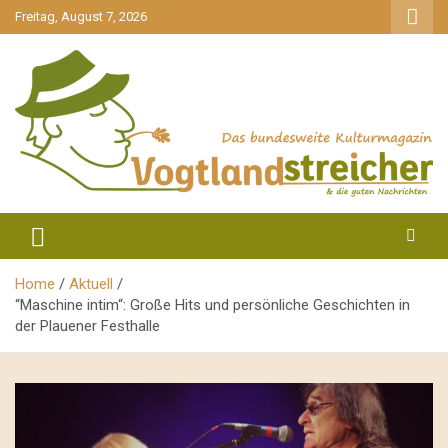
gehe
Freitag, August 7, 2026
zum
Inhalt
aktuell & mittendrin
Vogtlandstreicher
Home
Aktuell
“Maschine intim“: Große Hits und persönliche Geschichten in
der Plauener Festhalle