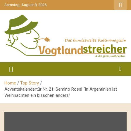
gehe
Samstag, August 8, 2026
zum
Inhalt
aktuell & mittendrin
Vogtlandstreicher
Home
Top Story
Adventskalendertür Nr. 21: Semino Rossi “In Argentinien ist
Weihnachten ein bisschen anders”