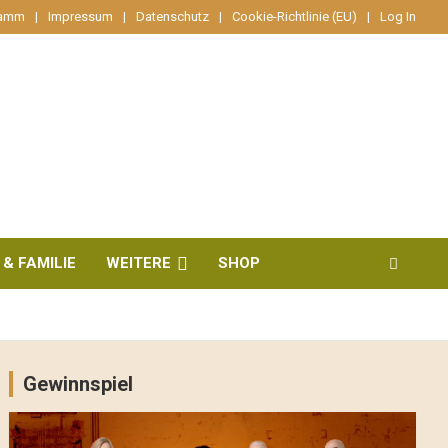
ramm
Impressum
Datenschutz
Cookie-Richtlinie (EU)
Log In
 & FAMILIE
WEITERE
SHOP
Gewinnspiel