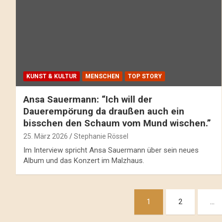
KUNST & KULTUR
MENSCHEN
TOP STORY
Ansa Sauermann: “Ich will der
Dauerempörung da draußen auch ein
bisschen den Schaum vom Mund wischen.”
25. März 2026
Stephanie Rössel
Im Interview spricht Ansa Sauermann über sein neues
Album und das Konzert im Malzhaus.
Beitragsnavigation
1
2
…