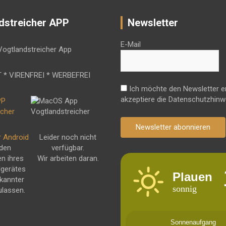
dstreicher APP
Newsletter
E-Mail
 * VIRENFREI * WERBEFREI
Ich möchte den Newsletter e
akzeptiere die Datenschutzhinw
Newsletter abonnieren
r Android
Leider noch nicht
 den
verfügbar.
en ihres
Wir arbeiten daran.
dgerätes
Plauen
kannter
sonnig
ulassen.
Sonnenaufgang