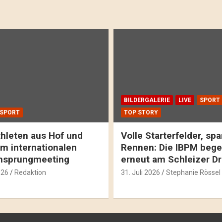
BILDERGALERIE
LIVE
SPORT
SPORT
TOP STORY
hleten aus Hof und
Volle Starterfelder, s
m internationalen
Rennen: Die IBPM bege
hsprungmeeting
erneut am Schleizer D
026
Redaktion
31. Juli 2026
Stephanie Rössel