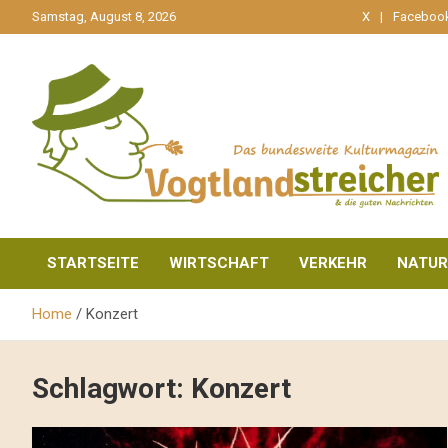
gehe
Samstag, August 8, 2026
X
Faceboo
zum
Inhalt
aktuell & mittendrin
Vogtlandstreicher
STARTSEITE
WIRTSCHAFT
VERKEHR
NATUR
Home
Konzert
Schlagwort:
Konzert