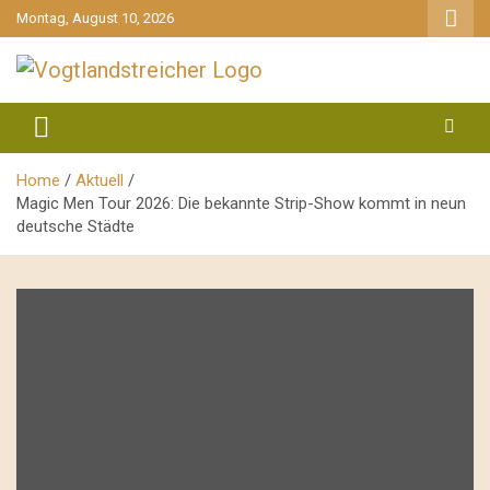
gehe
Montag, August 10, 2026
zum
Inhalt
aktuell & mittendrin
Vogtlandstreicher
Home
Aktuell
Magic Men Tour 2026: Die bekannte Strip-Show kommt in neun
deutsche Städte