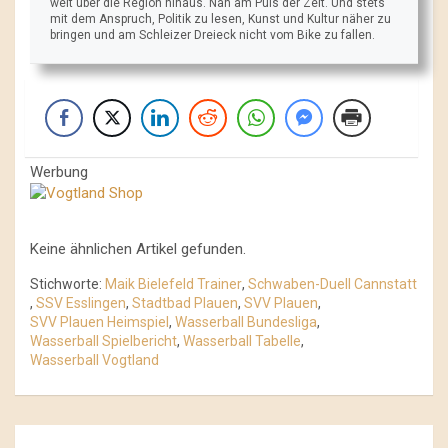
weit über die Region hinaus. Nah am Puls der Zeit. Und stets
mit dem Anspruch, Politik zu lesen, Kunst und Kultur näher zu
bringen und am Schleizer Dreieck nicht vom Bike zu fallen.
Werbung
Keine ähnlichen Artikel gefunden.
Stichworte:
Maik Bielefeld Trainer
,
Schwaben-Duell Cannstatt
,
SSV Esslingen
,
Stadtbad Plauen
,
SVV Plauen
,
SVV Plauen Heimspiel
,
Wasserball Bundesliga
,
Wasserball Spielbericht
,
Wasserball Tabelle
,
Wasserball Vogtland
Beitrags-