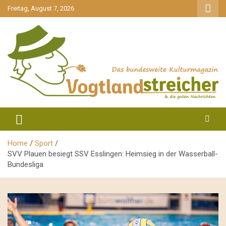
gehe
Freitag, August 7, 2026
zum
Inhalt
aktuell & mittendrin
Vogtlandstreicher
Home
Sport
SVV Plauen besiegt SSV Esslingen: Heimsieg in der Wasserball-
Bundesliga