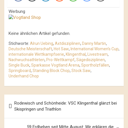
Werbung
Keine ähnlichen Artikel gefunden.
Stichworte:
Alrun Uebing
,
Axtdisziplinen
,
Danny Martin
,
Deutsche Meisterschaft
,
Hot Saw
,
International Women’s Cup
,
internationale Wettkampfserie
,
Klingenthal
,
Livestream
,
Nachwuchsathleten
,
Pro-Wettkampf
,
Sägedisziplinen
,
Single Buck
,
Sparkasse Vogtland Arena
,
Sportholzfällen
,
Springboard
,
Standing Block Chop
,
Stock Saw
,
Underhand Chop
Beitrags-
Rodewisch und Schönheide: VSC Klingenthal glänzt bei
Navigation
Skispringen und Triathlon
59 Erdbeben seit Mitte August: Wir erklären die