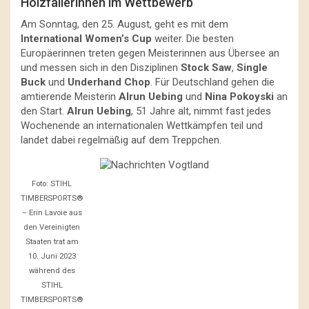
Holzfällerinnen im Wettbewerb
Am Sonntag, den 25. August, geht es mit dem
International Women’s Cup
weiter. Die besten
Europäerinnen treten gegen Meisterinnen aus Übersee an
und messen sich in den Disziplinen
Stock Saw
,
Single
Buck
und
Underhand Chop
. Für Deutschland gehen die
amtierende Meisterin
Alrun Uebing
und
Nina Pokoyski
an
den Start.
Alrun Uebing
, 51 Jahre alt, nimmt fast jedes
Wochenende an internationalen Wettkämpfen teil und
landet dabei regelmäßig auf dem Treppchen.
Foto: STIHL
TIMBERSPORTS®
– Erin Lavoie aus
den Vereinigten
Staaten trat am
10. Juni 2023
während des
STIHL
TIMBERSPORTS®