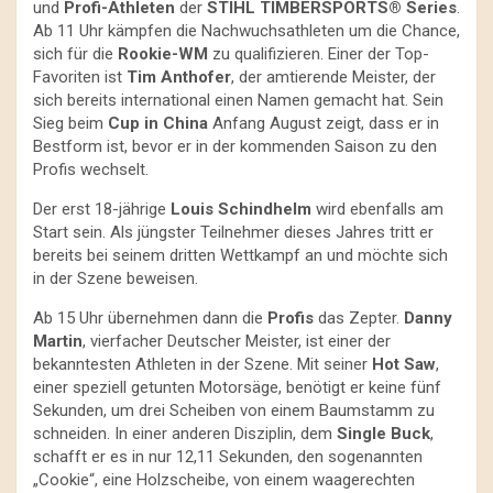
und
Profi-Athleten
der
STIHL TIMBERSPORTS® Series
.
Ab 11 Uhr kämpfen die Nachwuchsathleten um die Chance,
sich für die
Rookie-WM
zu qualifizieren. Einer der Top-
Favoriten ist
Tim Anthofer
, der amtierende Meister, der
sich bereits international einen Namen gemacht hat. Sein
Sieg beim
Cup in China
Anfang August zeigt, dass er in
Bestform ist, bevor er in der kommenden Saison zu den
Profis wechselt.
Der erst 18-jährige
Louis Schindhelm
wird ebenfalls am
Start sein. Als jüngster Teilnehmer dieses Jahres tritt er
bereits bei seinem dritten Wettkampf an und möchte sich
in der Szene beweisen.
Ab 15 Uhr übernehmen dann die
Profis
das Zepter.
Danny
Martin
, vierfacher Deutscher Meister, ist einer der
bekanntesten Athleten in der Szene. Mit seiner
Hot Saw
,
einer speziell getunten Motorsäge, benötigt er keine fünf
Sekunden, um drei Scheiben von einem Baumstamm zu
schneiden. In einer anderen Disziplin, dem
Single Buck
,
schafft er es in nur 12,11 Sekunden, den sogenannten
„Cookie“, eine Holzscheibe, von einem waagerechten