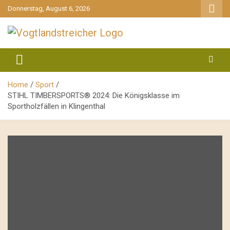
gehe
Donnerstag, August 6, 2026
zum
Inhalt
aktuell & mittendrin
Vogtlandstreicher
Home
Sport
STIHL TIMBERSPORTS® 2024: Die Königsklasse im
Sportholzfällen in Klingenthal