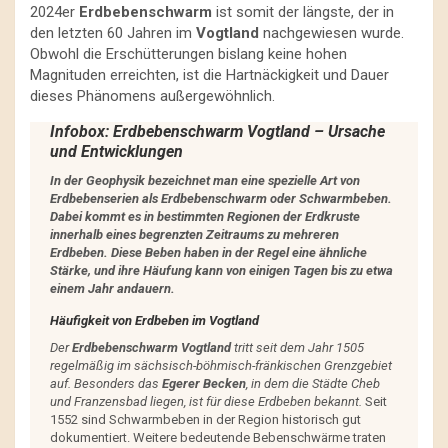
2024er
Erdbebenschwarm
ist somit der längste, der in
den letzten 60 Jahren im
Vogtland
nachgewiesen wurde.
Obwohl die Erschütterungen bislang keine hohen
Magnituden erreichten, ist die Hartnäckigkeit und Dauer
dieses Phänomens außergewöhnlich.
Infobox: Erdbebenschwarm Vogtland – Ursache
und Entwicklungen
In der Geophysik bezeichnet man eine spezielle Art von
Erdbebenserien als Erdbebenschwarm oder Schwarmbeben.
Dabei kommt es in bestimmten Regionen der Erdkruste
innerhalb eines begrenzten Zeitraums zu mehreren
Erdbeben. Diese Beben haben in der Regel eine ähnliche
Stärke, und ihre Häufung kann von einigen Tagen bis zu etwa
einem Jahr andauern.
Häufigkeit von Erdbeben im Vogtland
Der
Erdbebenschwarm Vogtland
tritt seit dem Jahr 1505
regelmäßig im sächsisch-böhmisch-fränkischen Grenzgebiet
auf. Besonders das
Egerer Becken
, in dem die Städte Cheb
und Franzensbad liegen, ist für diese Erdbeben bekannt.
Seit
1552 sind Schwarmbeben in der Region historisch gut
dokumentiert. Weitere bedeutende Bebenschwärme traten