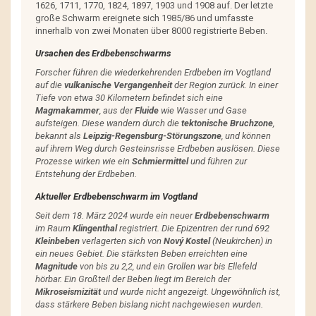
1626, 1711, 1770, 1824, 1897, 1903 und 1908 auf. Der letzte
große Schwarm ereignete sich 1985/86 und umfasste
innerhalb von zwei Monaten über 8000 registrierte Beben.
Ursachen des Erdbebenschwarms
Forscher führen die wiederkehrenden Erdbeben im Vogtland
auf die
vulkanische Vergangenheit
der Region zurück. In einer
Tiefe von etwa 30 Kilometern befindet sich eine
Magmakammer
, aus der
Fluide
wie Wasser und Gase
aufsteigen. Diese wandern durch die
tektonische Bruchzone
,
bekannt als
Leipzig-Regensburg-Störungszone
, und können
auf ihrem Weg durch Gesteinsrisse Erdbeben auslösen. Diese
Prozesse wirken wie ein
Schmiermittel
und führen zur
Entstehung der Erdbeben.
Aktueller Erdbebenschwarm im Vogtland
Seit dem 18. März 2024 wurde ein neuer
Erdbebenschwarm
im Raum
Klingenthal
registriert. Die Epizentren der rund 692
Kleinbeben
verlagerten sich von
Nový Kostel
(Neukirchen) in
ein neues Gebiet. Die stärksten Beben erreichten eine
Magnitude
von bis zu 2,2, und ein Grollen war bis Ellefeld
hörbar. Ein Großteil der Beben liegt im Bereich der
Mikroseismizität
und wurde nicht angezeigt. Ungewöhnlich ist,
dass stärkere Beben bislang nicht nachgewiesen wurden.