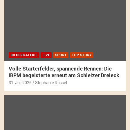
BILDERGALERIE
LIVE
SPORT
TOP STORY
Volle Starterfelder, spannende Rennen: Die
IBPM begeisterte erneut am Schleizer Dreieck
31. Juli 2026
Stephanie Rössel