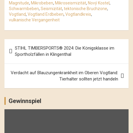
Magnitude
,
Mikrobeben
,
Mikroseismizität
,
Nový Kostel
,
Schwarmbeben
,
Seismizität
,
tektonische Bruchzone
,
Vogtland
,
Vogtland Erdbeben
,
Vogtlandkreis
,
vulkanische Vergangenheit
Beitrags-
STIHL TIMBERSPORTS® 2024: Die Königsklasse im
Navigation
Sportholzfällen in Klingenthal
Verdacht auf Blauzungenkrankheit im Oberen Vogtland:
Tierhalter sollten jetzt handeln
Gewinnspiel