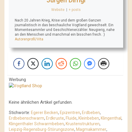
Jürgen Dirrigl
Website
|
+ posts
Nach 20 Jahren Krieg, Krise und dem großen Ganzen
journalistisch in das beschauliche Vogtland gewechselt. Ein
Momentesammler und Geschichtenerzähler. Neugierig, nahe
an den Menschen und manchmal ein bisschen frech. :)
Autorenprofil/Vita
Werbung
Keine ähnlichen Artikel gefunden.
Stichworte:
Egerer Becken
,
Epizentren
,
Erdbeben
,
Erdbebenschwarm
,
Erdkruste
,
Fluide
,
Kleinbeben
,
Klingenthal
,
Klingenthaler Schwarmbeben
,
Krustenstrukturen
,
Leipzig-Regensburg-Störungszone
,
Magmakammer
,