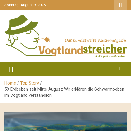
gehe
Sonntag, August 9, 2026
zum
Inhalt
aktuell & mittendrin
Vogtlandstreicher
Home
Top Story
59 Erdbeben seit Mitte August: Wir erklären die Schwarmbeben
im Vogtland verständlich