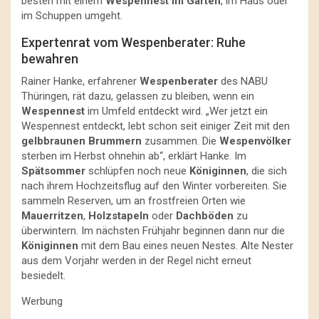
besten mit einem
Wespennest im Garten
, im Haus oder
im Schuppen umgeht.
Expertenrat vom Wespenberater: Ruhe
bewahren
Rainer Hanke, erfahrener
Wespenberater
des NABU
Thüringen, rät dazu, gelassen zu bleiben, wenn ein
Wespennest
im Umfeld entdeckt wird. „Wer jetzt ein
Wespennest entdeckt, lebt schon seit einiger Zeit mit den
gelbbraunen Brummern
zusammen. Die
Wespenvölker
sterben im Herbst ohnehin ab“, erklärt Hanke. Im
Spätsommer
schlüpfen noch neue
Königinnen
, die sich
nach ihrem Hochzeitsflug auf den Winter vorbereiten. Sie
sammeln Reserven, um an frostfreien Orten wie
Mauerritzen
,
Holzstapeln
oder
Dachböden
zu
überwintern. Im nächsten Frühjahr beginnen dann nur die
Königinnen
mit dem Bau eines neuen Nestes. Alte Nester
aus dem Vorjahr werden in der Regel nicht erneut
besiedelt.
Werbung