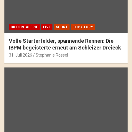
BILDERGALERIE
LIVE
SPORT
TOP STORY
Volle Starterfelder, spannende Rennen: Die
IBPM begeisterte erneut am Schleizer Dreieck
31. Juli 2026
Stephanie Rössel