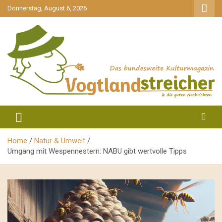
gehe
Donnerstag, August 6, 2026
zum
Inhalt
aktuell & mittendrin
Vogtlandstreicher
Home
Natur & Umwelt
Umgang mit Wespennestern: NABU gibt wertvolle Tipps