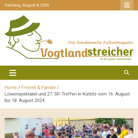
gehe
Samstag, August 8, 2026
zum
Inhalt
aktuell & mittendrin
Vogtlandstreicher
Home
Freizeit & Familie
Löwenspektakel und 27. SR-Treffen in Kürbitz vom 16. August
bis 18. August 2024