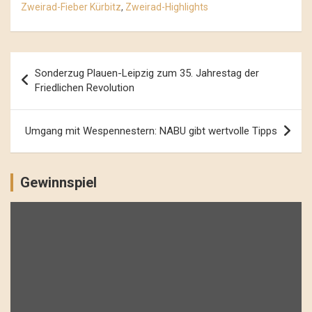
Zweirad-Fieber Kürbitz
,
Zweirad-Highlights
Beitrags-
Sonderzug Plauen-Leipzig zum 35. Jahrestag der
Navigation
Friedlichen Revolution
Umgang mit Wespennestern: NABU gibt wertvolle Tipps
Gewinnspiel